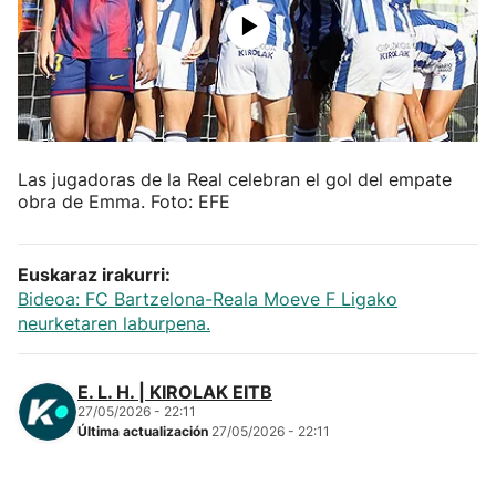
Herri-kirolak
Balonmano
Kirolak 360
Las jugadoras de la Real celebran el gol del empate
obra de Emma. Foto: EFE
Atletismo
Euskaraz irakurri:
Carreras de montaña
Bideoa: FC Bartzelona-Reala Moeve F Ligako
neurketaren laburpena.
Más deportes
E. L. H. | KIROLAK EITB
"Helmuga"
27/05/2026 - 22:11
Última actualización
27/05/2026 - 22:11