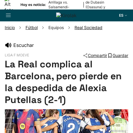
Arrillaga vs.
de Dubasin
|
Hoy es noticia:
Salsamendi-
(Osasuna) y
Bergara y Erasun
Valentini
ES
vs. Gaminde
(Alavés)
Inicio
Fútbol
Equipos
Real Sociedad
Buscador
Escuchar
LIGA F MOEVE
Compartir
Guardar
Fútbol
La Real complica al
Barcelona, pero pierde en
Pelota
la despedida de Alexia
Remo
Putellas (2-1)
Baloncesto
Ciclismo