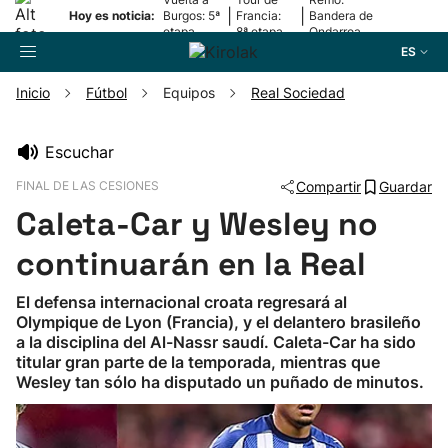
|
|
Hoy es noticia:
Burgos: 5ª
Francia:
Bandera de
etapa
8ª etapa
Ondarroa
ES
Inicio
Fútbol
Equipos
Real Sociedad
Buscador
Escuchar
FINAL DE LAS CESIONES
Compartir
Guardar
Fútbol
Caleta-Car y Wesley no
Pelota
continuarán en la Real
El defensa internacional croata regresará al
Remo
Olympique de Lyon (Francia), y el delantero brasileño
a la disciplina del Al-Nassr saudí. Caleta-Car ha sido
titular gran parte de la temporada, mientras que
Baloncesto
Wesley tan sólo ha disputado un puñado de minutos.
Ciclismo