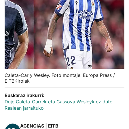
Herri-kirolak
Balonmano
Kirolak 360
Atletismo
Carreras de montaña
Caleta-Car y Wesley. Foto montaje: Europa Press /
EITBKirolak
Más deportes
Euskaraz irakurri:
Duje Caleta-Carrek eta Gassova Wesleyk ez dute
"Helmuga"
Realean jarraituko
AGENCIAS | EITB