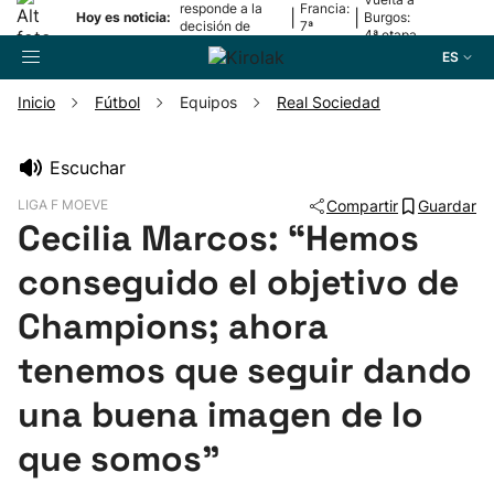
responde a la
Francia:
|
|
Hoy es noticia:
Burgos:
decisión de
7ª
4ª etapa
Oriamendi
etapa
ES
Inicio
Fútbol
Equipos
Real Sociedad
Buscador
Escuchar
LIGA F MOEVE
Compartir
Guardar
Fútbol
Cecilia Marcos: “Hemos
conseguido el objetivo de
Pelota
Champions; ahora
Remo
tenemos que seguir dando
Baloncesto
una buena imagen de lo
que somos”
Ciclismo