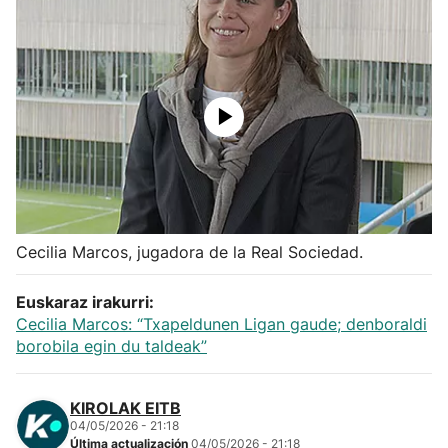
Herri-kirolak
Balonmano
Kirolak 360
Atletismo
Carreras de montaña
Cecilia Marcos, jugadora de la Real Sociedad.
Euskaraz irakurri:
Más deportes
Cecilia Marcos: “Txapeldunen Ligan gaude; denboraldi
borobila egin du taldeak”
"Helmuga"
KIROLAK EITB
04/05/2026 - 21:18
Última actualización
04/05/2026 - 21:18