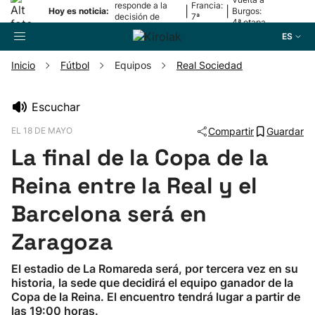
responde a la
Francia:
|
|
Hoy es noticia:
Burgos:
decisión de
7ª
4ª etapa
Oriamendi
etapa
ES
Inicio
Fútbol
Equipos
Real Sociedad
Buscador
Escuchar
EL 18 DE MAYO
Compartir
Guardar
Fútbol
La final de la Copa de la
Pelota
Reina entre la Real y el
Barcelona será en
Remo
Zaragoza
Baloncesto
El estadio de La Romareda será, por tercera vez en su
historia, la sede que decidirá el equipo ganador de la
Ciclismo
Copa de la Reina. El encuentro tendrá lugar a partir de
las 19:00 horas.