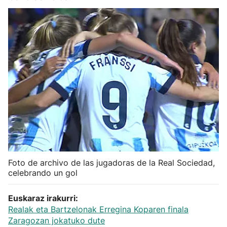
Herri-kirolak
Balonmano
Kirolak 360
Atletismo
Carreras de montaña
Más deportes
Foto de archivo de las jugadoras de la Real Sociedad,
celebrando un gol
"Helmuga"
Euskaraz irakurri:
Realak eta Bartzelonak Erregina Koparen finala
Zaragozan jokatuko dute