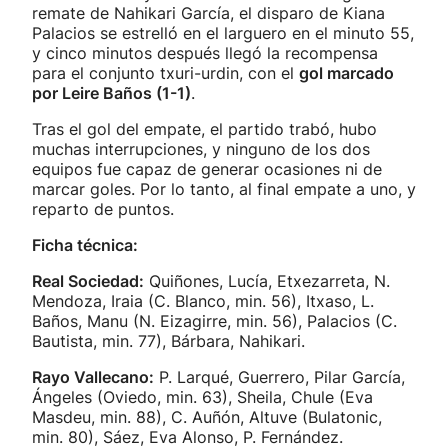
remate de Nahikari García, el disparo de Kiana
Palacios se estrelló en el larguero en el minuto 55,
y cinco minutos después llegó la recompensa
para el conjunto txuri-urdin, con el
gol marcado
por Leire Baños (1-1)
.
Tras el gol del empate, el partido trabó, hubo
muchas interrupciones, y ninguno de los dos
equipos fue capaz de generar ocasiones ni de
marcar goles. Por lo tanto, al final empate a uno, y
reparto de puntos.
Ficha técnica:
Real Sociedad:
Quiñones, Lucía, Etxezarreta, N.
Mendoza, Iraia (C. Blanco, min. 56), Itxaso, L.
Baños, Manu (N. Eizagirre, min. 56), Palacios (C.
Bautista, min. 77), Bárbara, Nahikari.
Rayo Vallecano:
P. Larqué, Guerrero, Pilar García,
Ángeles (Oviedo, min. 63), Sheila, Chule (Eva
Masdeu, min. 88), C. Auñón, Altuve (Bulatonic,
min. 80), Sáez, Eva Alonso, P. Fernández.