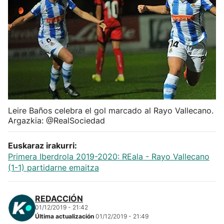
Herri-kirolak
Balonmano
Kirolak 360
Atletismo
Leire Baños celebra el gol marcado al Rayo Vallecano.
Argazkia: @RealSociedad
Carreras de montaña
Euskaraz irakurri:
Más deportes
Primera Iberdrola 2019-2020: REala - Rayo Vallecano
(1-1) partidarne emaitza
"Helmuga"
REDACCIÓN
01/12/2019 - 21:42
Última actualización
01/12/2019 - 21:49