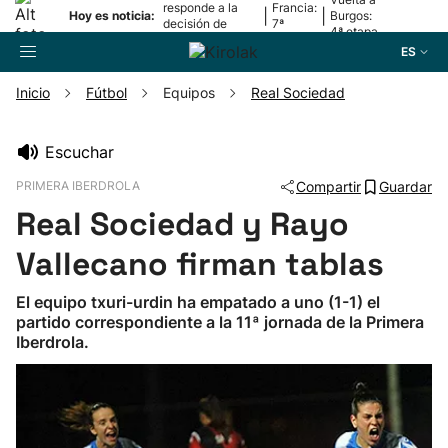
responde a la
Francia:
|
|
Hoy es noticia:
Burgos:
decisión de
7ª
4ª etapa
Oriamendi
etapa
ES
Inicio
Fútbol
Equipos
Real Sociedad
Buscador
Escuchar
PRIMERA IBERDROLA
Compartir
Guardar
Fútbol
Real Sociedad y Rayo
Pelota
Vallecano firman tablas
El equipo txuri-urdin ha empatado a uno (1-1) el
Remo
partido correspondiente a la 11ª jornada de la Primera
Iberdrola.
Baloncesto
Ciclismo