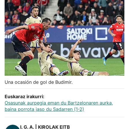
Herri-kirolak
Balonmano
Kirolak 360
Atletismo
Carreras de montaña
Una ocasión de gol de Budimir.
Más deportes
Euskaraz irakurri:
Osasunak aurpegia eman du Bartzelonaren aurka,
"Helmuga"
baina porrota jaso du Sadarren (1-2)
I. G. A. | KIROLAK EITB