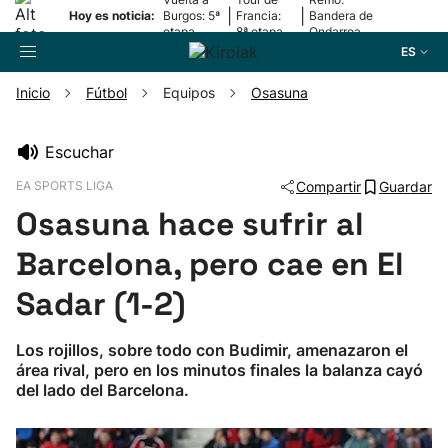
|
|
Hoy es noticia:
Burgos: 5ª
Francia:
Bandera de
etapa
8ª etapa
Ondarroa
ES
Inicio
Fútbol
Equipos
Osasuna
Buscador
Escuchar
EA SPORTS LIGA
Compartir
Guardar
Fútbol
Osasuna hace sufrir al
Pelota
Barcelona, pero cae en El
Sadar (1-2)
Remo
Los rojillos, sobre todo con Budimir, amenazaron el
Baloncesto
área rival, pero en los minutos finales la balanza cayó
del lado del Barcelona.
Ciclismo