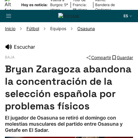
|
|
Hoy es noticia:
Burgos: 5ª
Francia:
Bandera de
etapa
8ª etapa
Ondarroa
ES
Inicio
Fútbol
Equipos
Osasuna
Buscador
Escuchar
BAJA
Compartir
Guardar
Fútbol
Bryan Zaragoza abandona
Pelota
la concentración de la
selección española por
Remo
problemas físicos
Baloncesto
El jugador de Osasuna se retiró el domingo con
molestias musculares del partido entre Osasuna y
Ciclismo
Getafe en El Sadar.