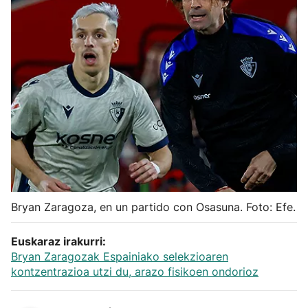
Herri-kirolak
Balonmano
Kirolak 360
Atletismo
Carreras de montaña
Bryan Zaragoza, en un partido con Osasuna. Foto: Efe.
Más deportes
Euskaraz irakurri:
"Helmuga"
Bryan Zaragozak Espainiako selekzioaren
kontzentrazioa utzi du, arazo fisikoen ondorioz