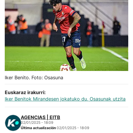
Herri-kirolak
Balonmano
Kirolak 360
Atletismo
Carreras de montaña
Iker Benito. Foto: Osasuna
Más deportes
Euskaraz irakurri:
Iker Benitok Mirandesen jokatuko du, Osasunak utzita
"Helmuga"
AGENCIAS | EITB
02/01/2025 - 18:09
Última actualización
02/01/2025 - 18:09