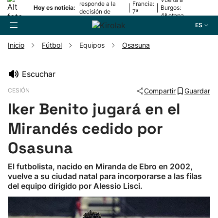
responde a la
Francia:
|
|
Hoy es noticia:
Burgos:
decisión de
7ª
4ª etapa
Oriamendi
etapa
ES
Inicio
Fútbol
Equipos
Osasuna
Buscador
Escuchar
CESIÓN
Compartir
Guardar
Fútbol
Iker Benito jugará en el
Pelota
Mirandés cedido por
Osasuna
Remo
El futbolista, nacido en Miranda de Ebro en 2002,
vuelve a su ciudad natal para incorporarse a las filas
Baloncesto
del equipo dirigido por Alessio Lisci.
Ciclismo