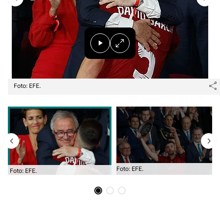
Herri-kirolak
Balonmano
Kirolak 360
Foto: EFE.
Atletismo
Carreras de montaña
Más deportes
Foto: EFE.
Foto: EFE.
"Helmuga"