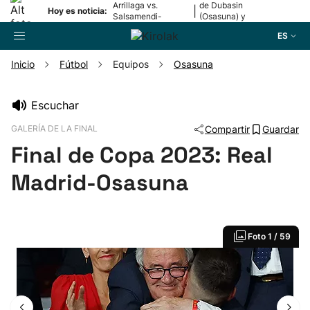
Arrillaga vs.
de Dubasin
|
Hoy es noticia:
Salsamendi-
(Osasuna) y
Bergara y Erasun
Valentini
ES
vs. Gaminde
(Alavés)
Inicio
Fútbol
Equipos
Osasuna
Buscador
Escuchar
GALERÍA DE LA FINAL
Compartir
Guardar
Fútbol
Final de Copa 2023: Real
Pelota
Madrid-Osasuna
Remo
Foto
1 / 59
Baloncesto
Ciclismo