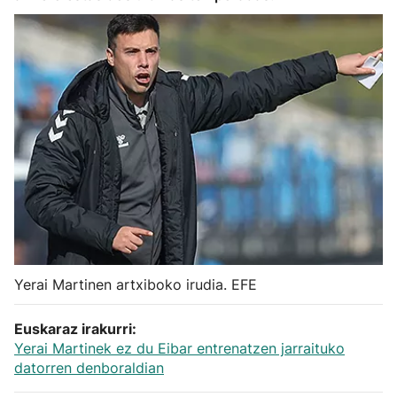
Herri-kirolak
Balonmano
Kirolak 360
Atletismo
Carreras de montaña
Más deportes
Yerai Martinen artxiboko irudia. EFE
"Helmuga"
Euskaraz irakurri:
Yerai Martinek ez du Eibar entrenatzen jarraituko
datorren denboraldian