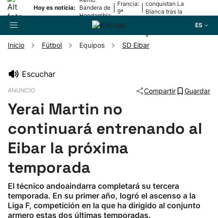
Francia:
conquistan La
|
|
Hoy es noticia:
Bandera de
9ª
Blanca tras la
Hondarribia
etapa
lesión de
ES
Mariezkurrena
II
Inicio
Fútbol
Equipos
SD Eibar
Buscador
Escuchar
ANUNCIO
Compartir
Guardar
Fútbol
Yerai Martin no
Pelota
continuará entrenando al
Eibar la próxima
Remo
temporada
Baloncesto
El técnico andoaindarra completará su tercera
temporada. En su primer año, logró el ascenso a la
Ciclismo
Liga F, competición en la que ha dirigido al conjunto
armero estas dos últimas temporadas.