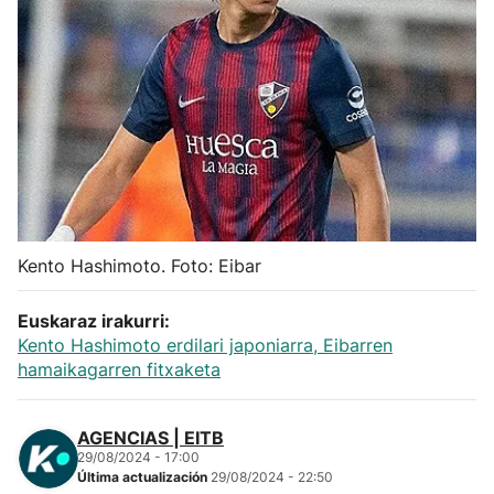
Herri-kirolak
Balonmano
Kirolak 360
Atletismo
Kento Hashimoto. Foto: Eibar
Carreras de montaña
Euskaraz irakurri:
Más deportes
Kento Hashimoto erdilari japoniarra, Eibarren
hamaikagarren fitxaketa
"Helmuga"
AGENCIAS | EITB
29/08/2024 - 17:00
Última actualización
29/08/2024 - 22:50