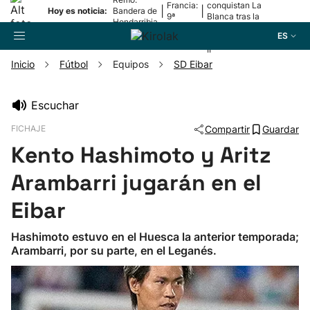
Francia:
conquistan La
|
|
Hoy es noticia:
Bandera de
9ª
Blanca tras la
Hondarribia
etapa
lesión de
ES
Mariezkurrena
II
Inicio
Fútbol
Equipos
SD Eibar
Buscador
Escuchar
FICHAJE
Compartir
Guardar
Fútbol
Kento Hashimoto y Aritz
Pelota
Arambarri jugarán en el
Eibar
Remo
Hashimoto estuvo en el Huesca la anterior temporada;
Arambarri, por su parte, en el Leganés.
Baloncesto
Ciclismo