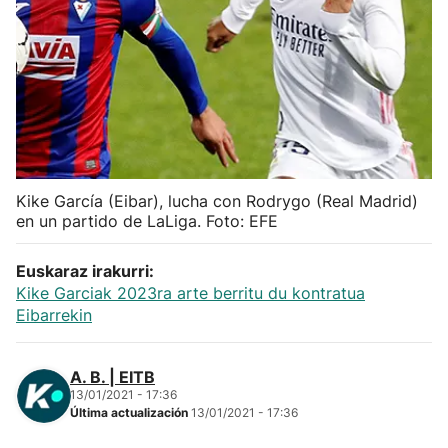
Herri-kirolak
Balonmano
Kirolak 360
Atletismo
Kike García (Eibar), lucha con Rodrygo (Real Madrid)
en un partido de LaLiga. Foto: EFE
Carreras de montaña
Euskaraz irakurri:
Kike Garciak 2023ra arte berritu du kontratua
Más deportes
Eibarrekin
"Helmuga"
A. B. | EITB
13/01/2021 - 17:36
Última actualización
13/01/2021 - 17:36