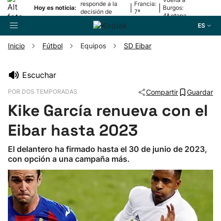
responde a la
Francia:
|
|
Hoy es noticia:
Burgos:
decisión de
7ª
4ª etapa
Oriamendi
etapa
ES
Inicio
Fútbol
Equipos
SD Eibar
Buscador
Escuchar
POR DOS TEMPORADAS
Compartir
Guardar
Fútbol
Kike García renueva con el
Pelota
Eibar hasta 2023
El delantero ha firmado hasta el 30 de junio de 2023,
Remo
con opción a una campaña más.
Baloncesto
Ciclismo