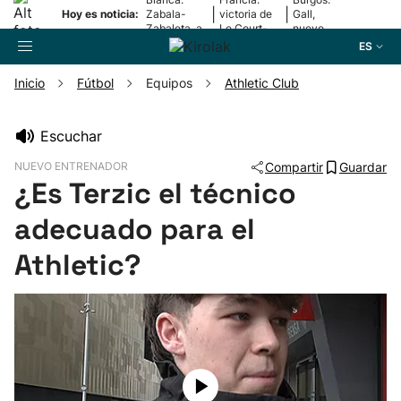
|
|
Hoy es noticia:
Zabala-
victoria de
Gall,
Zabaleta, a
Le Court-
nuevo
la final
Pienaar
líder
ES
Inicio
Fútbol
Equipos
Athletic Club
Buscador
Escuchar
NUEVO ENTRENADOR
Compartir
Guardar
Fútbol
¿Es Terzic el técnico
adecuado para el
Pelota
Athletic?
Remo
Baloncesto
Ciclismo