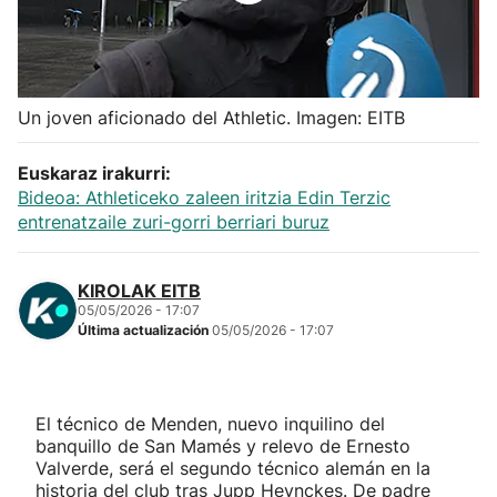
Herri-kirolak
Balonmano
Un joven aficionado del Athletic. Imagen: EITB
Kirolak 360
Euskaraz irakurri:
Bideoa: Athleticeko zaleen iritzia Edin Terzic
Atletismo
entrenatzaile zuri-gorri berriari buruz
Carreras de montaña
KIROLAK EITB
05/05/2026 - 17:07
Última actualización
05/05/2026 - 17:07
Más deportes
"Helmuga"
El técnico de Menden, nuevo inquilino del
banquillo de San Mamés y relevo de Ernesto
Valverde, será el segundo técnico alemán en la
historia del club tras Jupp Heynckes. De padre