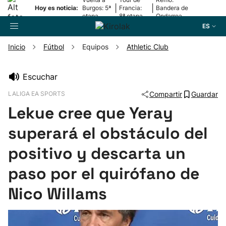
|
|
Hoy es noticia:
Burgos: 5ª
Francia:
Bandera de
etapa
8ª etapa
Ondarroa
ES
Inicio
Fútbol
Equipos
Athletic Club
Buscador
Escuchar
LALIGA EA SPORTS
Compartir
Guardar
Fútbol
Lekue cree que Yeray
Pelota
superará el obstáculo del
positivo y descarta un
Remo
paso por el quirófano de
Baloncesto
Nico Willams
Ciclismo