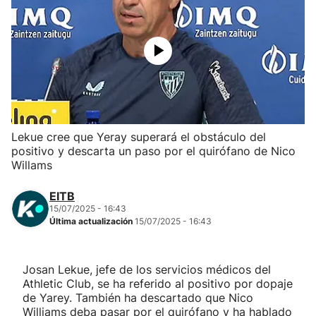
Herri-kirolak
Balonmano
Kirolak 360
Lekue cree que Yeray superará el obstáculo del
Atletismo
positivo y descarta un paso por el quirófano de Nico
Willams
Carreras de montaña
EITB
15/07/2025 - 16:43
Más deportes
Última actualización
15/07/2025 - 16:43
"Helmuga"
Josan Lekue, jefe de los servicios médicos del
Athletic Club, se ha referido al positivo por dopaje
de Yarey. También ha descartado que Nico
Williams deba pasar por el quirófano y ha hablado