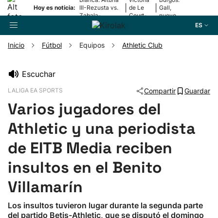
|
|
Hoy es noticia:
III-Rezusta vs.
de Le
Gall,
Zabala-
Court-
nuevo
Zabaleta
Pienaar
líder
ES
Inicio
Fútbol
Equipos
Athletic Club
Buscador
Escuchar
LALIGA EA SPORTS
Compartir
Guardar
Fútbol
Varios jugadores del
Pelota
Athletic y una periodista
de EITB Media reciben
Remo
insultos en el Benito
Baloncesto
Villamarín
Ciclismo
Los insultos tuvieron lugar durante la segunda parte
del partido Betis-Athletic, que se disputó el domingo