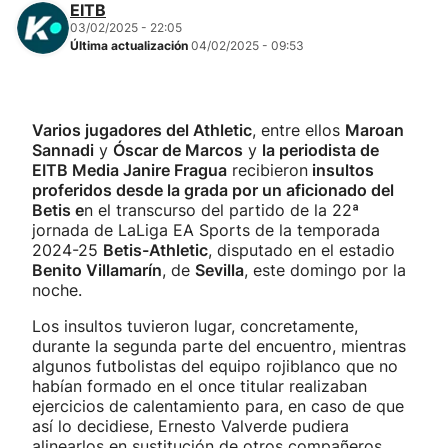
EITB
03/02/2025 - 22:05
Última actualización
04/02/2025 - 09:53
Varios jugadores del Athletic
, entre ellos
Maroan
Sannadi
y
Óscar de Marcos
y
la periodista de
EITB Media Janire Fragua
recibieron
insultos
proferidos desde la grada por un aficionado del
Betis e
n el transcurso del partido de la 22ª
jornada de LaLiga EA Sports de la temporada
2024-25
Betis-Athletic
, disputado en el estadio
Benito Villamarín
, de
Sevilla
, este domingo por la
noche.
Los insultos tuvieron lugar, concretamente,
durante la segunda parte del encuentro, mientras
algunos futbolistas del equipo rojiblanco que no
habían formado en el once titular realizaban
ejercicios de calentamiento para, en caso de que
así lo decidiese, Ernesto Valverde pudiera
alinearlos en sustitución de otros compañeros.