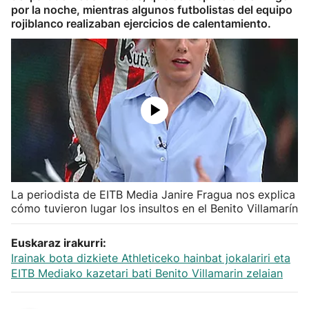
por la noche, mientras algunos futbolistas del equipo
Herri-kirolak
rojiblanco realizaban ejercicios de calentamiento.
Balonmano
Kirolak 360
Atletismo
Carreras de montaña
La periodista de EITB Media Janire Fragua nos explica
cómo tuvieron lugar los insultos en el Benito Villamarín
Más deportes
Euskaraz irakurri:
"Helmuga"
Irainak bota dizkiete Athleticeko hainbat jokalariri eta
EITB Mediako kazetari bati Benito Villamarin zelaian