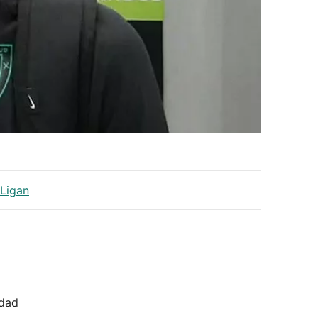
 Ligan
idad