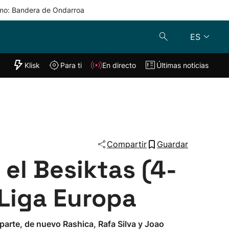
mo: Bandera de Ondarroa
ES
"Helmuga"
Klisk
Para ti
En directo
Últimas noticias
Klisk
En directo
s
Para ti
Lo último
Compartir
Guardar
 el Besiktas (4-
 Liga Europa
parte, de nuevo Rashica, Rafa Silva y Joao