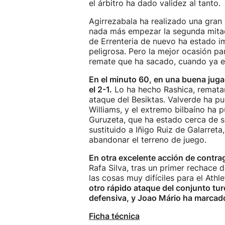
el árbitro ha dado validez al tanto.
Agirrezabala ha realizado una gran
nada más empezar la segunda mitad, 
de Errenteria de nuevo ha estado i
peligrosa. Pero la mejor ocasión p
remate que ha sacado, cuando ya en
En el minuto 60, en una buena juga
el 2-1.
Lo ha hecho Rashica, rematan
ataque del Besiktas. Valverde ha pu
Williams, y el extremo bilbaíno ha 
Guruzeta, que ha estado cerca de se
sustituido a Iñigo Ruiz de Galarreta
abandonar el terreno de juego.
En otra excelente acción de contrag
Rafa Silva, tras un primer rechace 
las cosas muy difíciles para el Athle
otro rápido ataque del conjunto tur
defensiva, y Joao Mário ha marcado
Ficha técnica