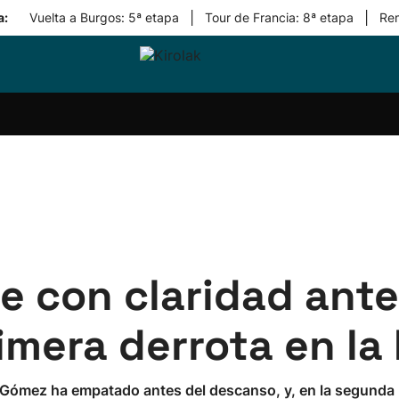
|
|
a:
Vuelta a Burgos: 5ª etapa
Tour de Francia: 8ª etapa
Re
ri-
Balonmano
Kirolak
Atletismo
Carreras
Más
olak
360
de
deporte
Equipos
montaña
kolaritza
Competiciones
En
ri-
directo
otzea
Vídeos
ol Herri
por
atira
deporte
de con claridad ante
rimera derrota en la
i Gómez ha empatado antes del descanso, y, en la segunda 