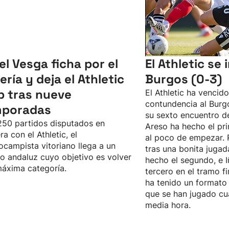
el Vesga ficha por el
El Athletic se
ería y deja el Athletic
Burgos (0-3)
b tras nueve
El Athletic ha vencid
contundencia al Burgo
mporadas
su sexto encuentro d
50 partidos disputados en
Areso ha hecho el pri
ra con el Athletic, el
al poco de empezar. 
ocampista vitoriano llega a un
tras una bonita jugad
o andaluz cuyo objetivo es volver
hecho el segundo, e I
máxima categoría.
tercero en el tramo fi
ha tenido un formato 
que se han jugado cu
media hora.