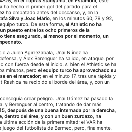
24-25, en el Tüpras Stadyumu, en Estambul,
este
ca
ha hecho el primer gol del partido para el
ez
ha empatado antes del descanso, y, en la
afa Silva y Joao Mário
, en los minutos 60, 78 y 92,
 equipo turco. De esta forma,
el Athletic no ha
n puesto entre los ocho primeros de la
 no tiene asegurado, al menos por el momento, un
ampeonato.
cio a Julen Agirrezabala, Unai Núñez ha
efensa, y Álex Berenguer ha salido, en ataque, por
 con fuerza desde el inicio, si bien el Athletic se ha
ros minutos, pero
el equipo turco ha aprovechado su
se en el marcador
; en el minuto 17, tras una rápida y
ot Rashica ha recibido al borde del área, y, con un
 conseguía crear peligro. Unai Gómez ha pasado la
ha, y Berenguer al centro, tratando de dar más
45, después de una buena internada por la derecha,
, dentro del área, y con un buen zurdazo, ha
a última acción de la primera mitad; el VAR ha
e juego del futbolista de Bermeo, pero, finalmente,