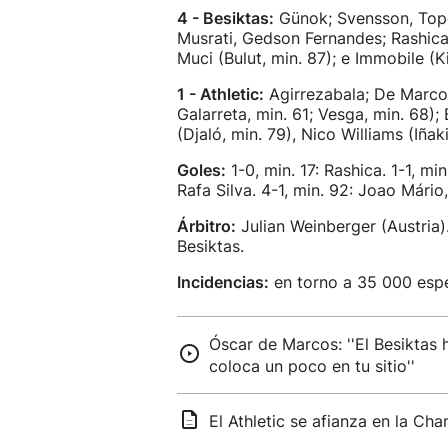
4 - Besiktas:
Günok; Svensson, Topc
Musrati, Gedson Fernandes; Rashica 
Muci (Bulut, min. 87); e Immobile (Ki
1 - Athletic:
Agirrezabala; De Marcos
Galarreta, min. 61; Vesga, min. 68)
(Djaló, min. 79), Nico Williams (Iñak
Goles:
1-0, min. 17: Rashica. 1-1, mi
Rafa Silva. 4-1, min. 92: Joao Mário,
Árbitro:
Julian Weinberger (Austria)
Besiktas.
Incidencias:
en torno a 35 000 espe
Óscar de Marcos: ''El Besiktas 
coloca un poco en tu sitio''
El Athletic se afianza en la Ch