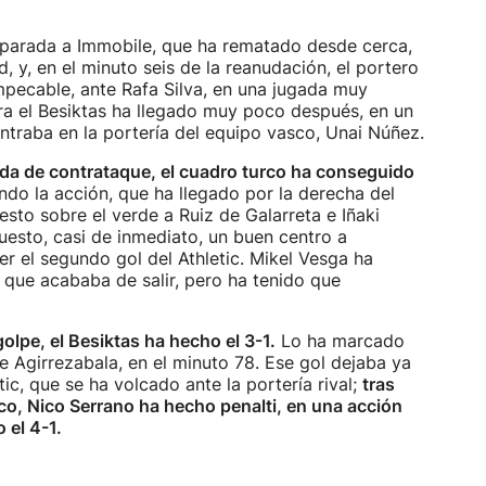
 parada a Immobile, que ha rematado desde cerca,
y, en el minuto seis de la reanudación, el portero
mpecable, ante Rafa Silva, en una jugada muy
ara el Besiktas ha llegado muy poco después, en un
traba en la portería del equipo vasco, Unai Núñez.
da de contrataque, el cuadro turco ha conseguido
do la acción, que ha llegado por la derecha del
esto sobre el verde a Ruiz de Galarreta e Iñaki
puesto, casi de inmediato, un buen centro a
r el segundo gol del Athletic. Mikel Vesga ha
, que acababa de salir, pero ha tenido que
olpe, el Besiktas ha hecho el 3-1.
Lo ha marcado
de Agirrezabala, en el minuto 78. Ese gol dejaba ya
tic, que se ha volcado ante la portería rival;
tras
co, Nico Serrano ha hecho penalti, en una acción
 el 4-1.