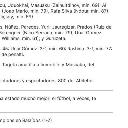
u, Uduokhai, Masuaku (Zainuitdinov, min. 69); Al
(Joao Mario, min. 79), Rafa Silva (Ndour, min. 87),
liçsoy, min. 69).
, Núñez, Paredes, Yuri; Jauregizar, Prados (Ruiz de
; Berenguer (Nico Serrano, min. 79), Unai Gómez
i Williams, min. 61); y Guruzeta.
n. 45: Unai Gómez. 2-1, min. 60: Rashica. 3-1, min. 77:
 de penalti.
. Tarjeta amarilla a Immobile y Masuaku, del
ctadoras y espectadores, 800 del Athletic.
ha estado mucho mejor; el fútbol, a veces, te
ampions en Balaídos (1-2)