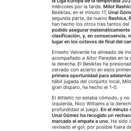
la Liga Europa de la temporada 20
miércoles por la tarde.
Milot Rashi
Besiktas, en el minuto 17,
Unai Góm
segunda parte, de nuevo
Rashica, R
han hecho los otros tres tantos del
podido asegurar matemáticamente u
clasificación, y, en consecuencia,
lugar en los octavos de final del c
Ernesto Valverde ha alineado de ini
acompañado a Aitor Paredes en la d
la derecha. El Besiktas ha presionado
cerrado con acierto en esos prime
primera oportunidad para adelantar
hábil jugada del conjunto local, Mil
gran disparo, ha hecho el 1-0.
El Athletic no estaba cómodo, y no
izquierda, Nico Williams a la derec
profundidad al juego.
En el minuto 
Unai Gómez ha recogido un rechace
marcado el empate a uno.
Ha sido l
revisado el gol, por posible fuera d