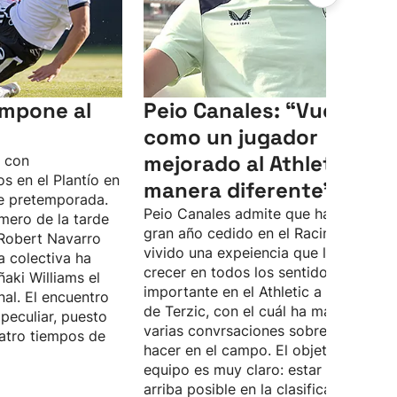
 impone al
Peio Canales: “Vuelvo
como un jugador
mejorado al Athletic, de
o con
s en el Plantío en
manera diferente”
e pretemporada.
Peio Canales admite que ha pasado 
mero de la tarde
gran año cedido en el Racing, donde 
Robert Navarro
vivido una expeiencia que le ha hech
a colectiva ha
crecer en todos los sentidos. Quiere 
ñaki Williams el
importante en el Athletic a las órdene
nal. El encuentro
de Terzic, con el cuál ha mantenido
peculiar, puesto
varias convrsaciones sobre lo que d
atro tiempos de
hacer en el campo. El objetivo del
equipo es muy claro: estar lo más
arriba posible en la clasificación.