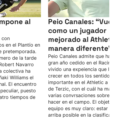
 impone al
Peio Canales: “Vuelvo
como un jugador
mejorado al Athletic, de
o con
s en el Plantío en
manera diferente”
e pretemporada.
Peio Canales admite que ha pasado 
mero de la tarde
gran año cedido en el Racing, donde 
Robert Navarro
vivido una expeiencia que le ha hech
a colectiva ha
crecer en todos los sentidos. Quiere 
ñaki Williams el
importante en el Athletic a las órdene
nal. El encuentro
de Terzic, con el cuál ha mantenido
peculiar, puesto
varias convrsaciones sobre lo que d
atro tiempos de
hacer en el campo. El objetivo del
equipo es muy claro: estar lo más
arriba posible en la clasificación.