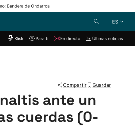
mo: Bandera de Ondarroa
ES
"Helmuga"
Klisk
Para ti
En directo
Últimas noticias
Klisk
En directo
s
Para ti
Lo último
Compartir
Guardar
enaltis ante un
as cuerdas (0-