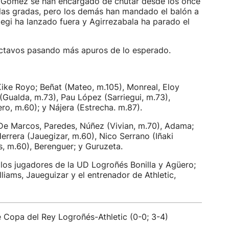
ai Gómez se han encargado de chutar desde los once
 las gradas, pero los demás han mandado el balón a
riegi ha lanzado fuera y Agirrezabala ha parado el
a octavos pasando más apuros de lo esperado.
Kike Royo; Beñat (Mateo, m.105), Monreal, Eloy
 (Gualda, m.73), Pau López (Sarriegui, m.73),
ro, m.60); y Nájera (Estrecha. m.87).
 De Marcos, Paredes, Núñez (Vivian, m.70), Adama;
rrera (Jauegizar, m.60), Nico Serrano (Iñaki
s, m.60), Berenguer; y Guruzeta.
los jugadores de la UD Logroñés Bonilla y Agüero;
liams, Jaueguizar y el entrenador de Athletic,
 Copa del Rey Logroñés-Athletic (0-0; 3-4)