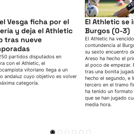
el Vesga ficha por el
El Athletic se
ería y deja el Athletic
Burgos (0-3)
b tras nueve
El Athletic ha vencid
contundencia al Burgo
mporadas
su sexto encuentro d
50 partidos disputados en
Areso ha hecho el pri
ra con el Athletic, el
al poco de empezar. 
ocampista vitoriano llega a un
tras una bonita jugad
o andaluz cuyo objetivo es volver
hecho el segundo, e I
máxima categoría.
tercero en el tramo fi
ha tenido un formato 
que se han jugado cu
media hora.