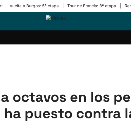
|
|
a:
Vuelta a Burgos: 5ª etapa
Tour de Francia: 8ª etapa
Re
ri-
Balonmano
Kirolak
Atletismo
Carreras
Más
olak
360
de
deporte
Equipos
montaña
kolaritza
Competiciones
En
ri-
directo
otzea
Vídeos
ol Herri
por
atira
deporte
 a octavos en los p
 ha puesto contra l