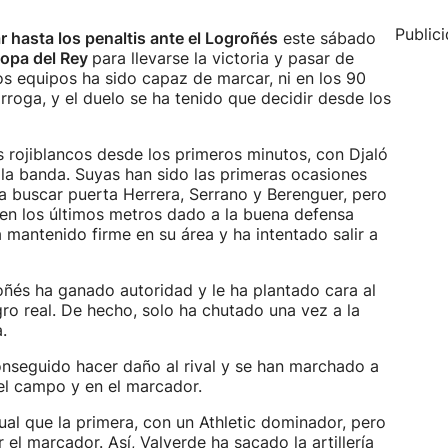
Public
r hasta los penaltis ante el Logroñés
este sábado
opa del Rey
para llevarse la victoria y pasar de
os equipos ha sido capaz de marcar, ni en los 90
rroga, y el duelo se ha tenido que decidir desde los
s rojiblancos desde los primeros minutos, con Djaló
la banda. Suyas han sido las primeras ocasiones
a buscar puerta Herrera, Serrano y Berenguer, pero
ad en los últimos metros dado a la buena defensa
a mantenido firme en su área y ha intentado salir a
oñés ha ganado autoridad y le ha plantado cara al
ligro real. De hecho, solo ha chutado una vez a la
.
nseguido hacer daño al rival y se han marchado a
 el campo y en el marcador.
l que la primera, con un Athletic dominador, pero
el marcador. Así, Valverde ha sacado la artillería