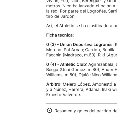
Vivian, Yuri, Nico, Berenguer y Un
metros. Nico ha lanzado el balón a
la red. Por parte del Logroñés, Sar
tiro de Jardón.
Así, el Athletic se ha clasificado 
Ficha técnica:
0 (3) - Unión Deportiva Logroñés
: 
Moreno, Pol Arnau; Garrido, Bonilla
Facchin (Madrazo, m.60), Riki (Agüe
0 (4) - Athletic Club
: Agirrezabala;
Besga (Unai Gómez, m.80), Ander He
Williams, m.60), Djaló (Nico William
Árbitro
: Melero López. Amonestó a 
y a Núñez, Herrera, Adama, Iñaki wil
Ernesto Valverde.
Resumen y goles del partido de