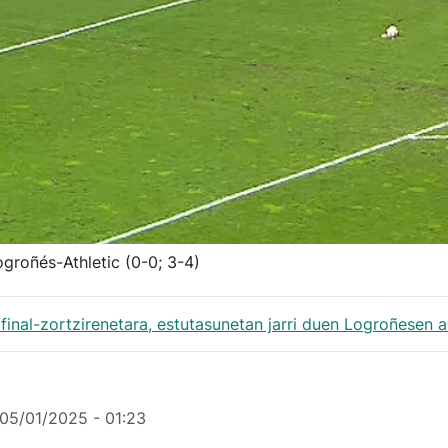
groñés-Athletic (0-0; 3-4)
 final-zortzirenetara, estutasunetan jarri duen Logroñesen a
05/01/2025 - 01:23