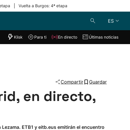
|
 etapa
Vuelta a Burgos: 4ª etapa
ES
"Helmuga"
Klisk
Para ti
En directo
Últimas noticias
Klisk
En directo
s
Para ti
Lo último
Compartir
Guardar
id, en directo,
n Lezama. ETB1 y eitb.eus emitirán el encuentro