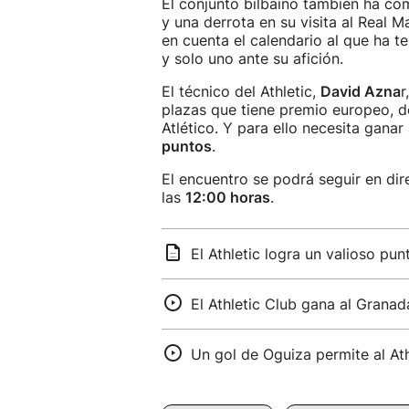
El conjunto bilbaíno también ha co
y una derrota en su visita al Real 
en cuenta el calendario al que ha t
y solo uno ante su afición.
El técnico del Athletic,
David Azna
r
plazas que tiene premio europeo, 
Atlético. Y para ello necesita ganar 
puntos
.
El encuentro se podrá seguir en dir
las
12:00 horas
.
El Athletic logra un valioso pu
El Athletic Club gana al Grana
Un gol de Oguiza permite al Ath