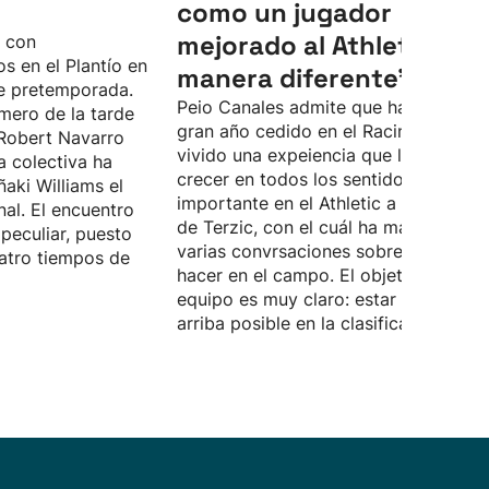
como un jugador
mejorado al Athletic, de
o con
s en el Plantío en
manera diferente”
e pretemporada.
Peio Canales admite que ha pasado 
mero de la tarde
gran año cedido en el Racing, donde 
Robert Navarro
vivido una expeiencia que le ha hech
a colectiva ha
crecer en todos los sentidos. Quiere 
ñaki Williams el
importante en el Athletic a las órdene
nal. El encuentro
de Terzic, con el cuál ha mantenido
peculiar, puesto
varias convrsaciones sobre lo que d
atro tiempos de
hacer en el campo. El objetivo del
equipo es muy claro: estar lo más
arriba posible en la clasificación.