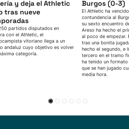
ería y deja el Athletic
Burgos (0-3)
b tras nueve
El Athletic ha vencid
contundencia al Burgo
mporadas
su sexto encuentro d
50 partidos disputados en
Areso ha hecho el pri
ra con el Athletic, el
al poco de empezar. 
ocampista vitoriano llega a un
tras una bonita jugad
o andaluz cuyo objetivo es volver
hecho el segundo, e I
máxima categoría.
tercero en el tramo fi
ha tenido un formato 
que se han jugado cu
media hora.