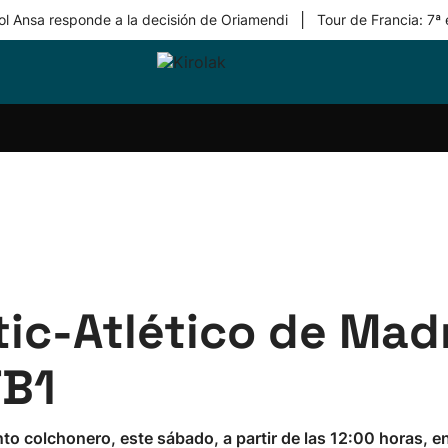
|
ol Ansa responde a la decisión de Oriamendi
Tour de Francia: 7ª
ri-
Balonmano
Kirolak
Atletismo
Carreras
Más
olak
360
de
deporte
Equipos
montaña
kolaritza
Competiciones
En
ri-
directo
otzea
Vídeos
ol Herri
por
atira
deporte
tic-Atlético de Madr
TB1
nto colchonero, este sábado, a partir de las 12:00 horas, e