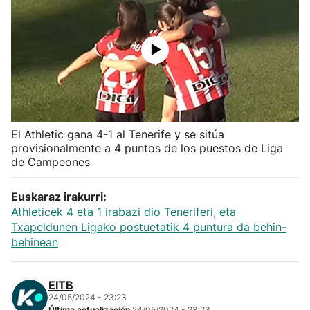
Herri-kirolak
Balonmano
Kirolak 360
El Athletic gana 4-1 al Tenerife y se sitúa
Atletismo
provisionalmente a 4 puntos de los puestos de Liga
de Campeones
Carreras de montaña
Euskaraz irakurri:
Más deportes
Athleticek 4 eta 1 irabazi dio Teneriferi, eta
Txapeldunen Ligako postuetatik 4 puntura da behin-
behinean
"Helmuga"
EITB
24/05/2024 - 23:23
Última actualización
24/05/2024 - 23:23