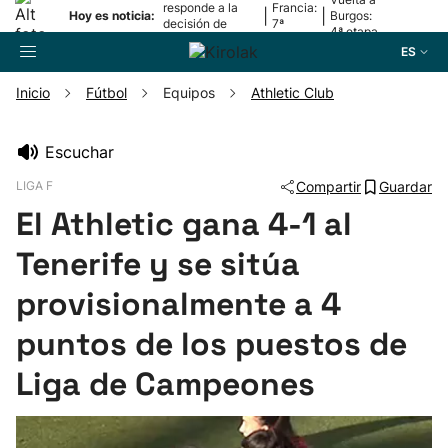
responde a la
Francia:
|
|
Hoy es noticia:
Burgos:
decisión de
7ª
4ª etapa
Oriamendi
etapa
ES
Inicio
Fútbol
Equipos
Athletic Club
Buscador
Escuchar
LIGA F
Compartir
Guardar
Fútbol
El Athletic gana 4-1 al
Pelota
Tenerife y se sitúa
provisionalmente a 4
Remo
puntos de los puestos de
Baloncesto
Liga de Campeones
Ciclismo