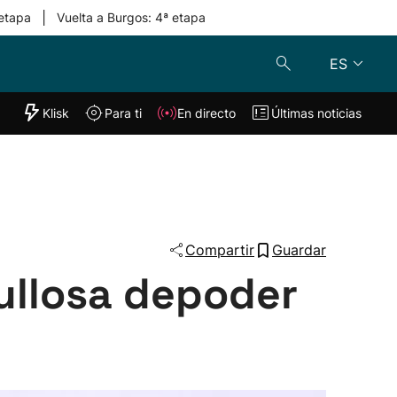
|
 etapa
Vuelta a Burgos: 4ª etapa
ES
"Helmuga"
Klisk
Para ti
En directo
Últimas noticias
Klisk
En directo
s
Para ti
Lo último
Compartir
Guardar
ullosa depoder