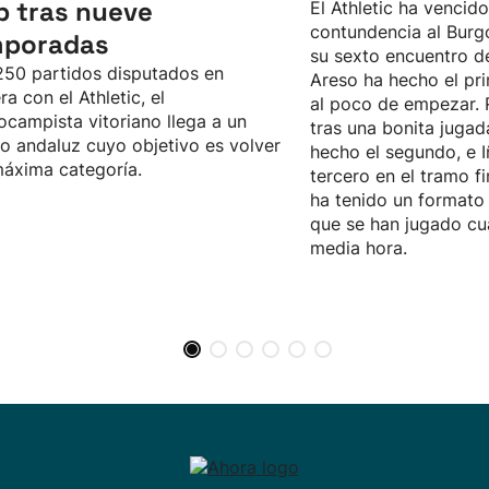
b tras nueve
El Athletic ha vencid
contundencia al Burgo
mporadas
su sexto encuentro d
50 partidos disputados en
Areso ha hecho el pri
ra con el Athletic, el
al poco de empezar. 
ocampista vitoriano llega a un
tras una bonita jugad
o andaluz cuyo objetivo es volver
hecho el segundo, e I
máxima categoría.
tercero en el tramo fi
ha tenido un formato 
que se han jugado cu
media hora.