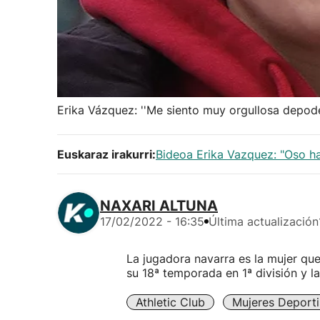
Erika Vázquez: ''Me siento muy orgullosa depode
Euskaraz irakurri:
Bideoa Erika Vazquez: "Oso har
NAXARI ALTUNA
17/02/2022 - 16:35
Última actualización
La jugadora navarra es la mujer qu
su 18ª temporada en 1ª división y la
Athletic Club
Mujeres Deporti