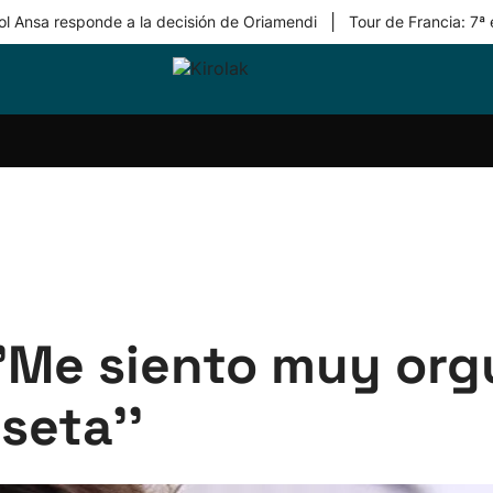
|
ol Ansa responde a la decisión de Oriamendi
Tour de Francia: 7ª
ri-
Balonmano
Kirolak
Atletismo
Carreras
Más
olak
360
de
deporte
Equipos
montaña
kolaritza
Competiciones
En
ri-
directo
otzea
Vídeos
ol Herri
por
atira
deporte
''Me siento muy org
seta''