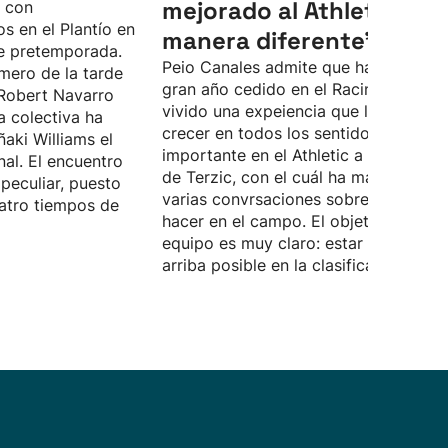
mejorado al Athletic, de
o con
s en el Plantío en
manera diferente”
e pretemporada.
Peio Canales admite que ha pasado 
mero de la tarde
gran año cedido en el Racing, donde 
Robert Navarro
vivido una expeiencia que le ha hech
a colectiva ha
crecer en todos los sentidos. Quiere 
ñaki Williams el
importante en el Athletic a las órdene
nal. El encuentro
de Terzic, con el cuál ha mantenido
peculiar, puesto
varias convrsaciones sobre lo que d
atro tiempos de
hacer en el campo. El objetivo del
equipo es muy claro: estar lo más
arriba posible en la clasificación.