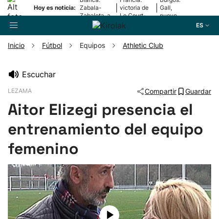
|
|
Hoy es noticia:
Zabala-
victoria de
Gall,
Zabaleta, a
Le Court-
nuevo
la final
Pienaar
líder
ES
Inicio
Fútbol
Equipos
Athletic Club
Buscador
Escuchar
LEZAMA
Compartir
Guardar
Fútbol
Aitor Elizegi presencia el
Pelota
entrenamiento del equipo
femenino
Remo
Baloncesto
Ciclismo