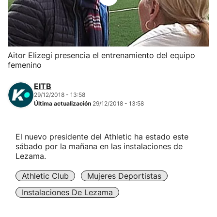
Herri-kirolak
Balonmano
Aitor Elizegi presencia el entrenamiento del equipo
femenino
Kirolak 360
EITB
Atletismo
29/12/2018 - 13:58
Última actualización
29/12/2018 - 13:58
Carreras de montaña
El nuevo presidente del Athletic ha estado este
sábado por la mañana en las instalaciones de
Más deportes
Lezama.
"Helmuga"
Athletic Club
Mujeres Deportistas
Instalaciones De Lezama