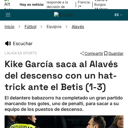
responde a la
Francia:
|
|
Hoy es noticia:
Burgos:
decisión de
7ª
4ª etapa
Oriamendi
etapa
ES
Inicio
Fútbol
Equipos
Alavés
Buscador
Escuchar
LALIGA EA SPORTS
Compartir
Guardar
Fútbol
Kike García saca al Alavés
Pelota
del descenso con un hat-
trick ante el Betis (1-3)
Remo
El delantero babazorro ha completado un gran partido
marcando tres goles, uno de penalti, para sacar a su
Baloncesto
equipo de los puestos de descenso.
Ciclismo