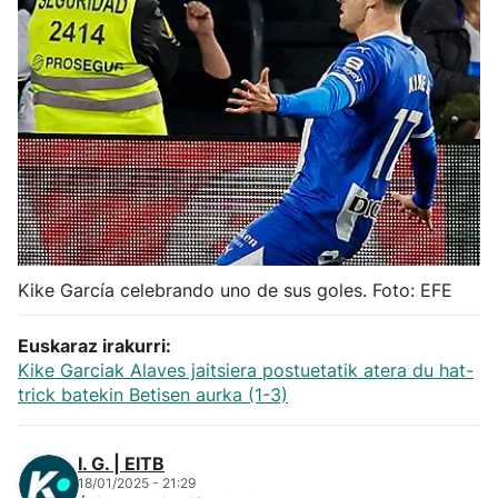
Herri-kirolak
Balonmano
Kirolak 360
Atletismo
Carreras de montaña
Kike García celebrando uno de sus goles. Foto: EFE
Más deportes
Euskaraz irakurri:
Kike Garciak Alaves jaitsiera postuetatik atera du hat-
trick batekin Betisen aurka (1-3)
"Helmuga"
I. G. | EITB
18/01/2025 - 21:29