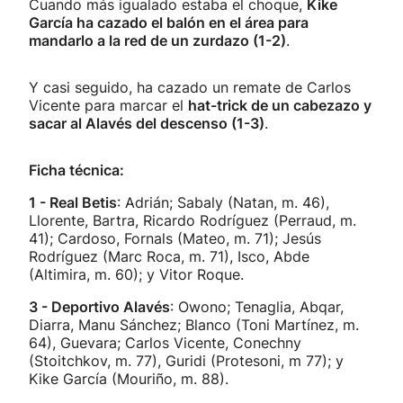
Cuando más igualado estaba el choque,
Kike
García ha cazado el balón en el área para
mandarlo a la red de un zurdazo (1-2)
.
Y casi seguido, ha cazado un remate de Carlos
Vicente para marcar el
hat-trick de un cabezazo y
sacar al Alavés del descenso (1-3)
.
Ficha técnica:
1 - Real Betis
: Adrián; Sabaly (Natan, m. 46),
Llorente, Bartra, Ricardo Rodríguez (Perraud, m.
41); Cardoso, Fornals (Mateo, m. 71); Jesús
Rodríguez (Marc Roca, m. 71), Isco, Abde
(Altimira, m. 60); y Vitor Roque.
3 - Deportivo Alavés
: Owono; Tenaglia, Abqar,
Diarra, Manu Sánchez; Blanco (Toni Martínez, m.
64), Guevara; Carlos Vicente, Conechny
(Stoitchkov, m. 77), Guridi (Protesoni, m 77); y
Kike García (Mouriño, m. 88).