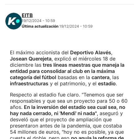
EITB
19/12/2024 - 10:59
Última actualización
19/12/2024 - 10:59
El máximo accionista del
Deportivo Alavés
,
Josean Querejeta
, explicó el miércoles 18 de
diciembre las
tres líneas maestras que maneja la
entidad para consolidar al club en la máxima
categoría del fútbol
basadas en la
cantera
, las
infraestructuras
y el patrimonio, y el
estadio
.
Respecto al estadio fue claro. "Tenemos que ser
responsables y que sea un proyecto para 50 o 60
años.
En la inversión del estadio sea cual sea, no
hay nada cerrado, ni 'Mendi' ni nada"
, aseguró y
desveló que el proyecto de ampliación que
presentaron antes de la pandemia, que costaba
54 millones de euros, "hoy no es posible, ya que
cuesta el doble, pero eso
no anula la reforma de