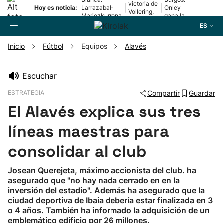
victoria de
|
|
Hoy es noticia:
Larrazabal-
Onley
Vollering,
Mariezkurrena
gana la
en la 5ª
II, a la final
2ª etapa
ES
etapa
Inicio
Fútbol
Equipos
Alavés
Buscador
Escuchar
ESTRATEGIA
Compartir
Guardar
Fútbol
El Alavés explica sus tres
Pelota
líneas maestras para
consolidar al club
Remo
Josean Querejeta, máximo accionista del club. ha
asegurado que "no hay nada cerrado en en la
Baloncesto
inversión del estadio". Además ha asegurado que la
ciudad deportiva de Ibaia debería estar finalizada en 3
Ciclismo
o 4 años. También ha informado la adquisición de un
emblemático edificio por 26 millones.