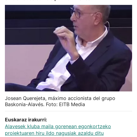
Herri-kirolak
Balonmano
Kirolak 360
Atletismo
Carreras de montaña
Más deportes
Josean Querejeta, máximo accionista del grupo
Baskonia-Alavés. Foto: EITB Media
"Helmuga"
Euskaraz irakurri:
Alavesek kluba maila gorenean egonkortzeko
proiektuaren hiru ildo nagusiak azaldu ditu