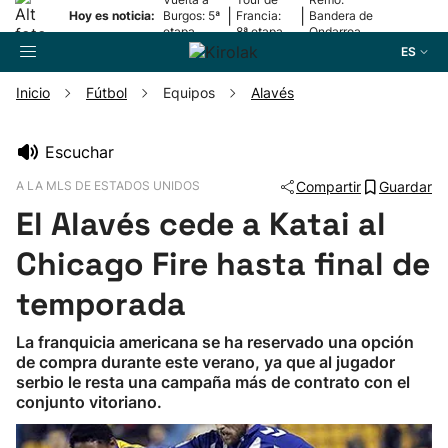
|
|
Hoy es noticia:
Burgos: 5ª
Francia:
Bandera de
etapa
8ª etapa
Ondarroa
ES
Inicio
Fútbol
Equipos
Alavés
Buscador
Escuchar
A LA MLS DE ESTADOS UNIDOS
Compartir
Guardar
Fútbol
El Alavés cede a Katai al
Pelota
Chicago Fire hasta final de
temporada
Remo
La franquicia americana se ha reservado una opción
de compra durante este verano, ya que al jugador
Baloncesto
serbio le resta una campaña más de contrato con el
conjunto vitoriano.
Ciclismo