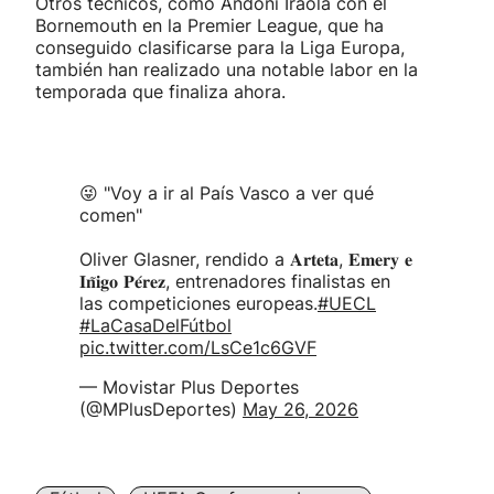
Otros técnicos, como Andoni Iraola con el
Bornemouth en la Premier League, que ha
conseguido clasificarse para la Liga Europa,
también han realizado una notable labor en la
temporada que finaliza ahora.
😜 "Voy a ir al País Vasco a ver qué
comen"
Oliver Glasner, rendido a 𝐀𝐫𝐭𝐞𝐭𝐚, 𝐄𝐦𝐞𝐫𝐲 𝐞
𝐈𝐧̃𝐢𝐠𝐨 𝐏𝐞́𝐫𝐞𝐳, entrenadores finalistas en
las competiciones europeas.
#UECL
#LaCasaDelFútbol
pic.twitter.com/LsCe1c6GVF
— Movistar Plus Deportes
(@MPlusDeportes)
May 26, 2026