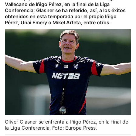
Vallecano de Iñigo Pérez, en la final de la Liga
Herri-kirolak
Conferencia; Glasner se ha referido, así, a los éxitos
obtenidos en esta temporada por el propio Iñigo
Pérez, Unai Emery o Mikel Arteta, entre otros.
Balonmano
Kirolak 360
Atletismo
Carreras de montaña
Más deportes
"Helmuga"
Oliver Glasner se enfrenta a Iñigo Pérez, en la final de
la Liga Conferencia. Foto: Europa Press.