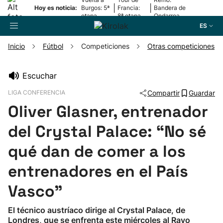
|
|
Hoy es noticia:
Burgos: 5ª
Francia:
Bandera de
etapa
8ª etapa
Ondarroa
ES
Inicio
Fútbol
Competiciones
Otras competiciones
Buscador
Escuchar
LIGA CONFERENCIA
Compartir
Guardar
Fútbol
Oliver Glasner, entrenador
Pelota
del Crystal Palace: “No sé
qué dan de comer a los
Remo
entrenadores en el País
Baloncesto
Vasco”
Ciclismo
El técnico austríaco dirige al Crystal Palace, de
Londres, que se enfrenta este miércoles al Rayo