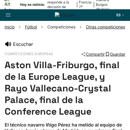
responde a la
Francia:
|
|
Hoy es noticia:
Burgos:
decisión de
7ª
4ª etapa
Oriamendi
etapa
ES
Inicio
Fútbol
Competiciones
Otras competiciones
Buscador
Escuchar
COMPETICIONES EUROPEAS
Compartir
Guardar
Fútbol
Aston Villa-Friburgo, final
Pelota
de la Europe League, y
Rayo Vallecano-Crystal
Remo
Palace, final de la
Baloncesto
Conference League
Ciclismo
El técnico navarro Iñigo Pérez ha metido al equipo de