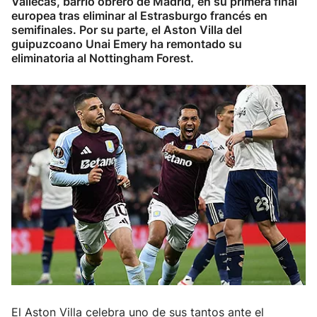
Vallecas, barrio obrero de Madrid, en su primera final
europea tras eliminar al Estrasburgo francés en
Herri-kirolak
semifinales. Por su parte, el Aston Villa del
guipuzcoano Unai Emery ha remontado su
eliminatoria al Nottingham Forest.
Balonmano
Kirolak 360
Atletismo
Carreras de montaña
Más deportes
"Helmuga"
El Aston Villa celebra uno de sus tantos ante el