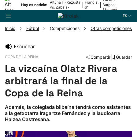
Altuna III-Rezusta
Francia:
|
|
Hoy es noticia:
Burgos:
vs. Zabala-
6ª
3ª etapa
Zabaleta
etapa
ES
Inicio
Fútbol
Competiciones
Otras competiciones
Buscador
Escuchar
COPA DE LA REINA
Compartir
Guardar
Fútbol
La vizcaína Olatz Rivera
Pelota
arbitrará la final de la
Copa de la Reina
Remo
Además, la colegiada bilbaína tendrá como asistentes
Baloncesto
a la getxotarra Iragartze Fernández y la laudioarra
Haizea Castresana.
Ciclismo