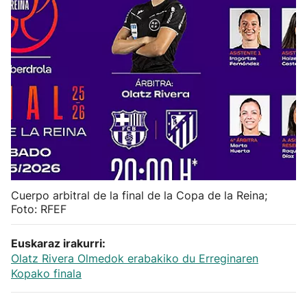
Herri-kirolak
Balonmano
Kirolak 360
Atletismo
Carreras de montaña
Cuerpo arbitral de la final de la Copa de la Reina;
Más deportes
Foto: RFEF
Euskaraz irakurri:
"Helmuga"
Olatz Rivera Olmedok erabakiko du Erreginaren
Kopako finala