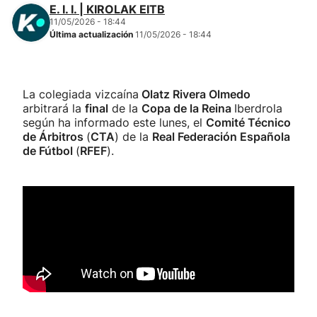
E. I. I. | KIROLAK EITB
11/05/2026 - 18:44
Última actualización
11/05/2026 - 18:44
La colegiada vizcaína
Olatz Rivera Olmedo
arbitrará la
final
de la
Copa de la Reina
Iberdrola
según ha informado este lunes, el
Comité Técnico
de Árbitros
(
CTA
) de la
Real Federación Española
de Fútbol
(
RFEF
).