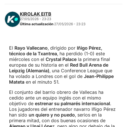
KIROLAK EITB
27/05/2026 - 23:23
Última actualización
27/05/2026 - 23:23
El
Rayo Vallecano
, dirigido por
Iñigo Pérez,
técnico de la Txantrea
, ha perdido (1-0) este
miércoles con el
Crystal Palace
la primera final
europea de su historia en el
Red Bull Arena de
Leipzig (Alemania)
, una Conference League que
ha volado a Londres con el gol de
Jean-Philippe
Mateta
en el minuto 51.
El conjunto del barrio obrero de Vallecas ha
cedido ante un equipo inglés con el mismo
objetivo de
estrenar su palmarés internacional
.
Los jugadores del entrenador navarro Iñigo Pérez
han sido
un quiero y no puedo
, serios en la
primera mitad, con dos buenas ocasiones de
Alemao y Unai Lópe
z, pero algo por debajo de la