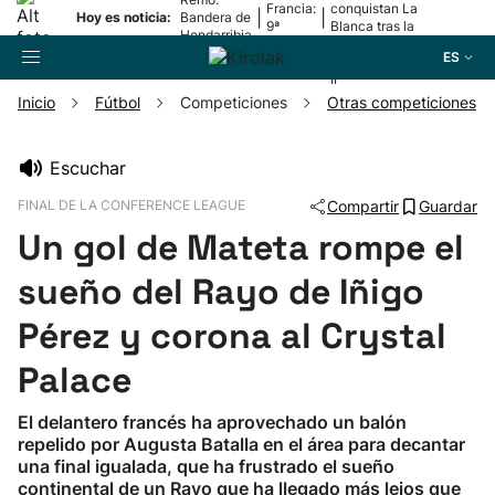
Francia:
conquistan La
|
|
Hoy es noticia:
Bandera de
9ª
Blanca tras la
Hondarribia
etapa
lesión de
ES
Mariezkurrena
II
Inicio
Fútbol
Competiciones
Otras competiciones
Buscador
Escuchar
FINAL DE LA CONFERENCE LEAGUE
Compartir
Guardar
Fútbol
Un gol de Mateta rompe el
Pelota
sueño del Rayo de Iñigo
Pérez y corona al Crystal
Remo
Palace
Baloncesto
El delantero francés ha aprovechado un balón
repelido por Augusta Batalla en el área para decantar
Ciclismo
una final igualada, que ha frustrado el sueño
continental de un Rayo que ha llegado más lejos que