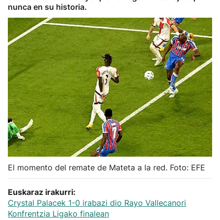
nunca en su historia.
Herri-kirolak
Balonmano
Kirolak 360
Atletismo
Carreras de montaña
Más deportes
El momento del remate de Mateta a la red. Foto: EFE
"Helmuga"
Euskaraz irakurri:
Crystal Palacek 1-0 irabazi dio Rayo Vallecanori
Konfrentzia Ligako finalean