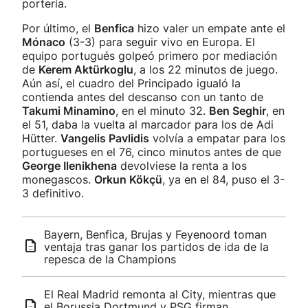
portería.
Por último, el
Benfica
hizo valer un empate ante el
Mónaco
(3-3) para seguir vivo en Europa. El
equipo portugués golpeó primero por mediación
de
Kerem Aktürkoglu
, a los 22 minutos de juego.
Aún así, el cuadro del Principado igualó la
contienda antes del descanso con un tanto de
Takumi Minamino
, en el minuto 32.
Ben Seghir
, en
el 51, daba la vuelta al marcador para los de Adi
Hütter.
Vangelis Pavlidis
volvía a empatar para los
portugueses en el 76, cinco minutos antes de que
George Ilenikhena
devolviese la renta a los
monegascos.
Orkun Kökçü
, ya en el 84, puso el 3-
3 definitivo.
Bayern, Benfica, Brujas y Feyenoord toman
ventaja tras ganar los partidos de ida de la
repesca de la Champions
El Real Madrid remonta al City, mientras que
el Borussia Dortmund y PSG firman