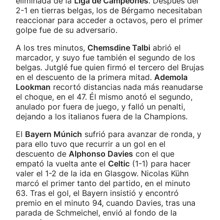
eliminada de la
Liga de Campeones
. Después del
2-1 en tierras belgas, los de Bérgamo necesitaban
reaccionar para acceder a octavos, pero el primer
golpe fue de su adversario.
A los tres minutos,
Chemsdine Talbi
abrió el
marcador, y suyo fue también el segundo de los
belgas. Jutglé fue quien firmó el tercero del Brujas
en el descuento de la primera mitad.
Ademola
Lookman
recortó distancias nada más reanudarse
el choque, en el 47. Él mismo anotó el segundo,
anulado por fuera de juego, y falló un penalti,
dejando a los italianos fuera de la Champions.
El
Bayern Múnich
sufrió para avanzar de ronda, y
para ello tuvo que recurrir a un gol en el
descuento de
Alphonso Davies
con el que
empató la vuelta ante el
Celtic
(1-1) para hacer
valer el 1-2 de la ida en Glasgow. Nicolas Kühn
marcó el primer tanto del partido, en el minuto
63. Tras el gol, el Bayern insistió y encontró
premio en el minuto 94, cuando Davies, tras una
parada de Schmeichel, envió al fondo de la