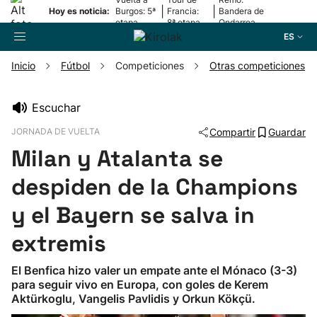
|
|
Hoy es noticia:
Burgos: 5ª
Francia:
Bandera de
etapa
8ª etapa
Ondarroa
ES
Inicio
Fútbol
Competiciones
Otras competiciones
Buscador
Escuchar
JORNADA DE VUELTA
Compartir
Guardar
Fútbol
Milan y Atalanta se
Pelota
despiden de la Champions
y el Bayern se salva in
Remo
extremis
Baloncesto
El Benfica hizo valer un empate ante el Mónaco (3-3)
para seguir vivo en Europa, con goles de Kerem
Ciclismo
Aktürkoglu, Vangelis Pavlidis y Orkun Kökçü.