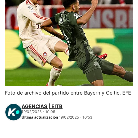
Herri-kirolak
Balonmano
Kirolak 360
Atletismo
Carreras de montaña
Foto de archivo del partido entre Bayern y Celtic. EFE
Más deportes
AGENCIAS | EITB
"Helmuga"
19/02/2025 - 10:05
Última actualización
19/02/2025 - 10:53