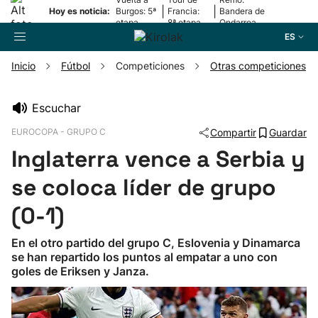
|
|
Hoy es noticia:
Burgos: 5ª
Francia:
Bandera de
etapa
8ª etapa
Ondarroa
ES
Inicio
Fútbol
Competiciones
Otras competiciones
Buscador
Escuchar
EUROCOPA - GRUPO C
Compartir
Guardar
Fútbol
Inglaterra vence a Serbia y
Pelota
se coloca líder de grupo
(0-1)
Remo
En el otro partido del grupo C, Eslovenia y Dinamarca
se han repartido los puntos al empatar a uno con
Baloncesto
goles de Eriksen y Janza.
Ciclismo