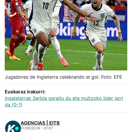
Herri-kirolak
Balonmano
Kirolak 360
Atletismo
Carreras de montaña
Jugadores de Inglaterra celebrando el gol. Foto: EFE
Más deportes
Euskaraz irakurri:
Ingalaterrak Serbia garaitu du eta multzoko lider jarri
da (0-1)
"Helmuga"
AGENCIAS | EITB
17/06/2024 - 01:07