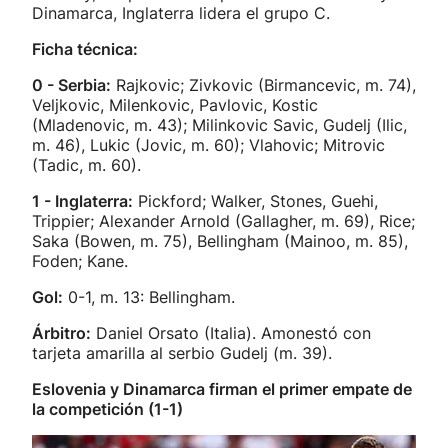
Dinamarca, Inglaterra lidera el grupo C.
Ficha técnica:
0 - Serbia:
Rajkovic; Zivkovic (Birmancevic, m. 74),
Veljkovic, Milenkovic, Pavlovic, Kostic
(Mladenovic, m. 43); Milinkovic Savic, Gudelj (Ilic,
m. 46), Lukic (Jovic, m. 60); Vlahovic; Mitrovic
(Tadic, m. 60).
1 - Inglaterra:
Pickford; Walker, Stones, Guehi,
Trippier; Alexander Arnold (Gallagher, m. 69), Rice;
Saka (Bowen, m. 75), Bellingham (Mainoo, m. 85),
Foden; Kane.
Gol:
0-1, m. 13: Bellingham.
Árbitro:
Daniel Orsato (Italia). Amonestó con
tarjeta amarilla al serbio Gudelj (m. 39).
Eslovenia y Dinamarca firman el primer empate de
la competición (1-1)