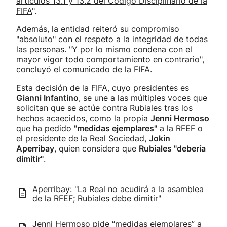
artículos 13.1 y 13.2 del Código Disciplinario de la
FIFA
".
Además, la entidad reiteró su compromiso
"absoluto" con el respeto a la integridad de todas
las personas. "
Y por lo mismo condena con el
mayor vigor todo comportamiento en contrario
",
concluyó el comunicado de la FIFA.
Esta decisión de la FIFA, cuyo presidentes es
Gianni Infantino
, se une a las múltiples voces que
solicitan que se actúe contra Rubiales tras los
hechos acaecidos, como la propia
Jenni Hermoso
que ha pedido
"medidas ejemplares"
a la RFEF o
el presidente de la Real Sociedad,
Jokin
Aperribay
, quien considera que
Rubiales "debería
dimitir"
.
Aperribay: "La Real no acudirá a la asamblea
de la RFEF; Rubiales debe dimitir"
Jenni Hermoso pide “medidas ejemplares” a