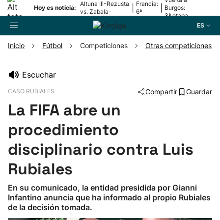
Altuna III-Rezusta
Francia:
|
|
Hoy es noticia:
Burgos:
vs. Zabala-
6ª
3ª etapa
Zabaleta
etapa
ES
Inicio
Fútbol
Competiciones
Otras competiciones
Buscador
Escuchar
CASO RUBIALES
Compartir
Guardar
Fútbol
La FIFA abre un
Pelota
procedimiento
disciplinario contra Luis
Remo
Rubiales
Baloncesto
En su comunicado, la entidad presidida por Gianni
Infantino anuncia que ha informado al propio Rubiales
Ciclismo
de la decisión tomada.