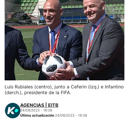
Herri-kirolak
Balonmano
Kirolak 360
Atletismo
Carreras de montaña
Luis Rubiales (centro), junto a Ceferin (izq.) e Infantino
Más deportes
(derch.), presidente de la FIFA.
"Helmuga"
AGENCIAS | EITB
24/08/2023 - 16:38
Última actualización
24/08/2023 - 16:38