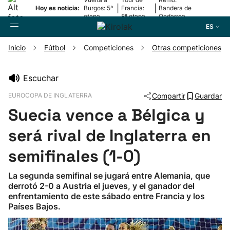
|
|
Hoy es noticia:
Burgos: 5ª
Francia:
Bandera de
etapa
8ª etapa
Ondarroa
ES
Inicio
Fútbol
Competiciones
Otras competiciones
Buscador
Escuchar
EUROCOPA DE INGLATERRA
Compartir
Guardar
Fútbol
Suecia vence a Bélgica y
Pelota
será rival de Inglaterra en
semifinales (1-0)
Remo
La segunda semifinal se jugará entre Alemania, que
derrotó 2-0 a Austria el jueves, y el ganador del
Baloncesto
enfrentamiento de este sábado entre Francia y los
Países Bajos.
Ciclismo