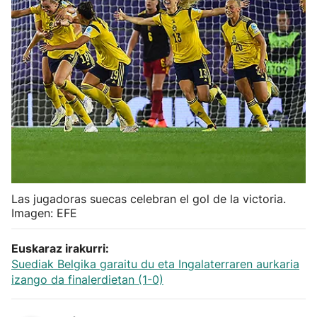
Herri-kirolak
Balonmano
Kirolak 360
Atletismo
Carreras de montaña
Las jugadoras suecas celebran el gol de la victoria.
Imagen: EFE
Más deportes
Euskaraz irakurri:
"Helmuga"
Suediak Belgika garaitu du eta Ingalaterraren aurkaria
izango da finalerdietan (1-0)