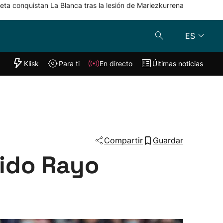
eta conquistan La Blanca tras la lesión de Mariezkurrena
ES
"Helmuga"
Klisk
Para ti
En directo
Últimas noticias
Klisk
En directo
s
Para ti
Lo último
Compartir
Guardar
tido Rayo