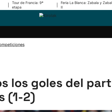
Tour de Francia: 9ª
Feria La Blanca: Zabala y Zabal
|
|
etapa
II
ri-
Balonmano
Kirolak
Atletismo
Carreras
Más
olak
360
de
deporte
Equipos
montaña
kolaritza
Competiciones
En
ompeticiones
ri-
directo
otzea
Vídeos
ol Herri
por
atira
deporte
 los goles del par
s (1-2)