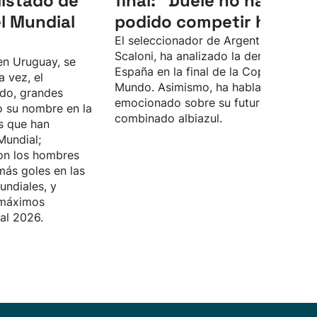
listado de
final: “Duele no haber
l Mundial
podido competir hoy”
El seleccionador de Argentina, Lionel
Scaloni, ha analizado la derrota ante
en Uruguay, se
España en la final de la Copa del
a vez, el
Mundo. Asimismo, ha hablado
do, grandes
emocionado sobre su futuro en el
o su nombre en la
combinado albiazul.
as que han
Mundial;
on los hombres
ás goles en las
undiales, y
 máximos
al 2026.