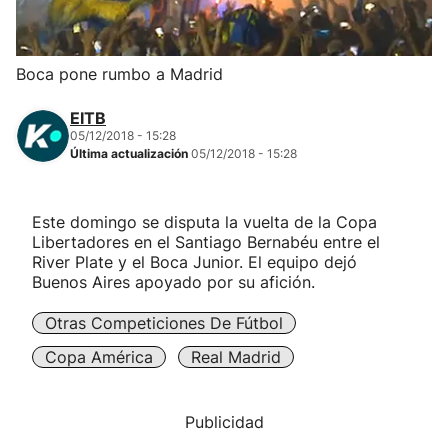
Herri-kirolak
Boca pone rumbo a Madrid
Balonmano
EITB
05/12/2018 - 15:28
Kirolak 360
Última actualización
05/12/2018 - 15:28
Atletismo
Este domingo se disputa la vuelta de la Copa
Libertadores en el Santiago Bernabéu entre el
Carreras de montaña
River Plate y el Boca Junior. El equipo dejó
Buenos Aires apoyado por su afición.
Más deportes
Otras Competiciones De Fútbol
Copa América
Real Madrid
"Helmuga"
Publicidad