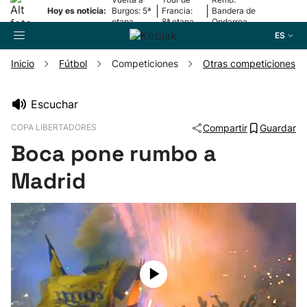
|
|
Hoy es noticia:
Burgos: 5ª
Francia:
Bandera de
etapa
8ª etapa
Ondarroa
ES
Inicio
Fútbol
Competiciones
Otras competiciones
Buscador
Escuchar
COPA LIBERTADORES
Compartir
Guardar
Fútbol
Boca pone rumbo a
Pelota
Madrid
Remo
Baloncesto
Ciclismo