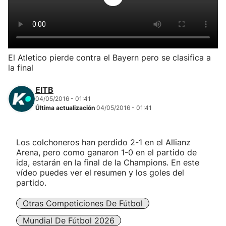
Herri-kirolak
Balonmano
El Atletico pierde contra el Bayern pero se clasifica a
la final
Kirolak 360
EITB
Atletismo
04/05/2016 - 01:41
Última actualización
04/05/2016 - 01:41
Carreras de montaña
Los colchoneros han perdido 2-1 en el Allianz
Arena, pero como ganaron 1-0 en el partido de
Más deportes
ida, estarán en la final de la Champions. En este
vídeo puedes ver el resumen y los goles del
"Helmuga"
partido.
Otras Competiciones De Fútbol
Mundial De Fútbol 2026