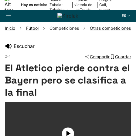
|
|
Hoy es noticia:
Zabala-
victoria de
Gall,
Zabaleta, a
Le Court-
nuevo
la final
Pienaar
líder
ES
Inicio
Fútbol
Competiciones
Otras competiciones
Buscador
Escuchar
2-1
Compartir
Guardar
Fútbol
El Atletico pierde contra el
Pelota
Bayern pero se clasifica a
la final
Remo
Baloncesto
Ciclismo