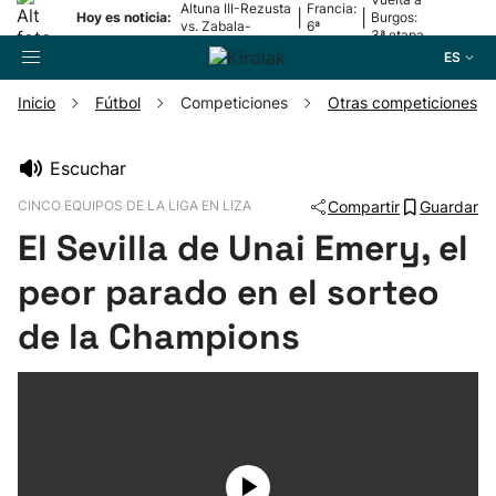
Altuna III-Rezusta
Francia:
|
|
Hoy es noticia:
Burgos:
vs. Zabala-
6ª
3ª etapa
Zabaleta
etapa
ES
Inicio
Fútbol
Competiciones
Otras competiciones
Buscador
Escuchar
CINCO EQUIPOS DE LA LIGA EN LIZA
Compartir
Guardar
Fútbol
El Sevilla de Unai Emery, el
Pelota
peor parado en el sorteo
de la Champions
Remo
Baloncesto
Ciclismo