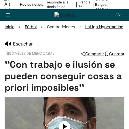
responde a la
Francia:
|
|
Hoy es noticia:
Burgos:
decisión de
7ª
4ª etapa
Oriamendi
etapa
ES
Inicio
Fútbol
Competiciones
LaLiga Hypermotion
Buscador
Escuchar
IÑIGO VÉLEZ DE MENDIZÁBAL
Compartir
Guardar
Fútbol
''Con trabajo e ilusión se
Pelota
pueden conseguir cosas a
priori imposibles''
Remo
Baloncesto
Ciclismo