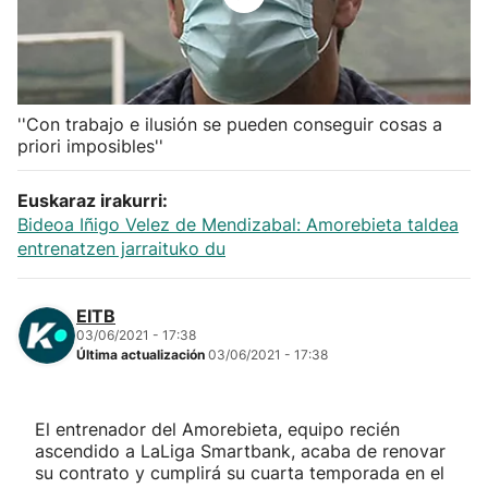
Herri-kirolak
Balonmano
''Con trabajo e ilusión se pueden conseguir cosas a
priori imposibles''
Kirolak 360
Euskaraz irakurri:
Atletismo
Bideoa Iñigo Velez de Mendizabal: Amorebieta taldea
entrenatzen jarraituko du
Carreras de montaña
EITB
Más deportes
03/06/2021 - 17:38
Última actualización
03/06/2021 - 17:38
"Helmuga"
El entrenador del Amorebieta, equipo recién
ascendido a LaLiga Smartbank, acaba de renovar
su contrato y cumplirá su cuarta temporada en el