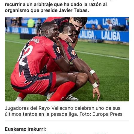
recurrir a un arbitraje que ha dado la razón al
Herri-kirolak
organismo que preside Javier Tebas.
Balonmano
Kirolak 360
Atletismo
Carreras de montaña
Más deportes
"Helmuga"
Jugadores del Rayo Vallecano celebran uno de sus
últimos tantos en la pasada liga. Foto: Europa Press
Euskaraz irakurri: