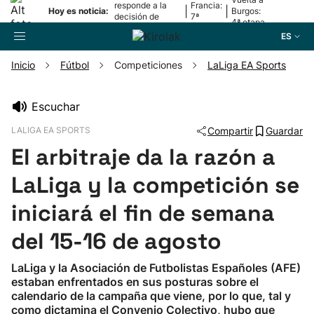
responde a la
Francia:
|
|
Hoy es noticia:
Burgos:
decisión de
7ª
4ª etapa
Oriamendi
etapa
ES
Inicio
Fútbol
Competiciones
LaLiga EA Sports
Buscador
Escuchar
LALIGA EA SPORTS
Compartir
Guardar
Fútbol
El arbitraje da la razón a
Pelota
LaLiga y la competición se
iniciará el fin de semana
Remo
del 15-16 de agosto
Baloncesto
LaLiga y la Asociación de Futbolistas Españoles (AFE)
estaban enfrentados en sus posturas sobre el
Ciclismo
calendario de la campaña que viene, por lo que, tal y
como dictamina el Convenio Colectivo, hubo que