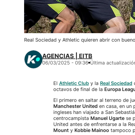
Real Sociedad y Athletic quieren abrir con bueno
AGENCIAS | EITB
06/03/2025 - 09:36
Última actualizació
El
Athletic Club
y la
Real Sociedad
c
octavos de final de la
Europa Leag
El primero en saltar al terreno de j
Manchester United
en casa, en un 
ingleses han viajado a San Sebastiá
centrocampista
Manuel Ugarte
se p
United antes de enfrentarse a la R
Mount
y
Kobbie Mainoo
tampoco po