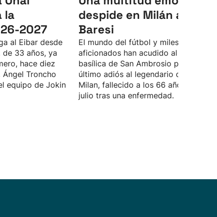
a Unai
Una multitud emociona
 la
despide en Milán a Fran
026-2027
Baresi
ega al Eibar desde
El mundo del fútbol y miles de
, de 33 años, ya
aficionados han acudido al funeral en
mero, hace diez
basílica de San Ambrosio para dar el
 Ángel Troncho
último adiós al legendario capitán del
el equipo de Jokin
Milan, fallecido a los 66 años el 31 de
julio tras una enfermedad.