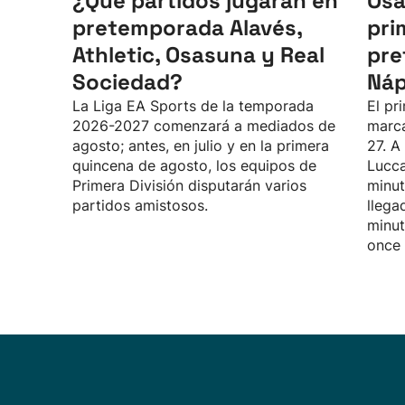
¿Qué partidos jugarán en
Osa
pretemporada Alavés,
pri
Athletic, Osasuna y Real
pre
Sociedad?
Náp
La Liga EA Sports de la temporada
El pr
2026-2027 comenzará a mediados de
marca
agosto; antes, en julio y en la primera
27. A
quincena de agosto, los equipos de
Lucca
Primera División disputarán varios
minut
partidos amistosos.
llega
minut
once 