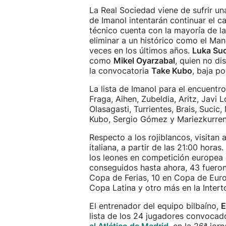
La Real Sociedad viene de sufrir u
de Imanol intentarán continuar el 
técnico cuenta con la mayoría de la
eliminar a un histórico como el Man
veces en los últimos años.
Luka Suc
como
Mikel Oyarzabal
, quien no di
la convocatoria
Take Kubo
, baja p
La lista de Imanol para el encuentr
Fraga, Aihen, Zubeldia, Aritz, Javi
Olasagasti, Turrientes, Brais, Sucic
Kubo, Sergio Gómez y Mariezkurren
Respecto a los rojiblancos, visitan 
italiana, a partir de las 21:00 hora
los leones en competición europea de
conseguidos hasta ahora, 43 fueron
Copa de Ferias, 10 en Copa de Eur
Copa Latina y otro más en la Intert
El entrenador del equipo bilbaíno,
E
lista de los 24 jugadores convocad