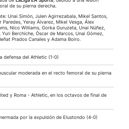
rnada de
LaLiga EA Sports
, debido a una lesión
ral de su pierna derecha.
nte: Unai Simón, Julen Agirrezabala, Mikel Santos,
r Paredes, Yeray Álvarez, Mikel Vesga, Álex
iams, Nico Williams, Gorka Guruzeta, Unai Núñez,
a, Yuri Berchiche, Óscar de Marcos, Unai Gómez,
 Beñat Prados Canales y Adama Boiro.
a defensa del Athletic (1-0)
muscular moderada en el recto femoral de su pierna
ed y Roma - Athletic, en los octavos de final de
 mermada por la expulsión de Elustondo (4-0)