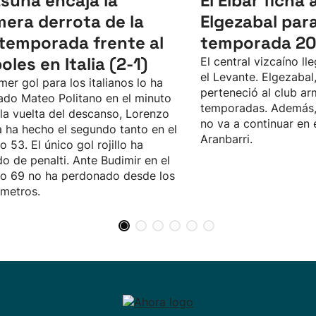
suna encaja la
El Eibar ficha 
mera derrota de la
Elgezabal para
temporada frente al
temporada 2
oles en Italia (2-1)
El central vizcaíno ll
el Levante. Elgezabal
imer gol para los italianos lo ha
perteneció al club ar
do Mateo Politano en el minuto
temporadas. Además,
 la vuelta del descanso, Lorenzo
no va a continuar en 
 ha hecho el segundo tanto en el
Aranbarri.
o 53. El único gol rojillo ha
do de penalti. Ante Budimir en el
o 69 no ha perdonado desde los
metros.