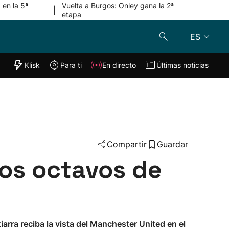
 en la 5ª
Vuelta a Burgos: Onley gana la 2ª
|
etapa
ES
"Helmuga"
Klisk
Para ti
En directo
Últimas noticias
Klisk
En directo
s
Para ti
Lo último
Compartir
Guardar
los octavos de
iarra reciba la vista del Manchester United en el