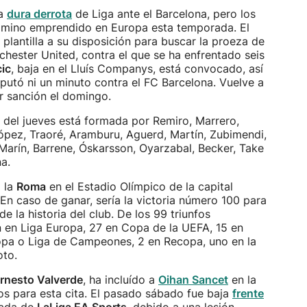
na
dura derrota
de Liga ante el Barcelona, pero los
camino emprendido en Europa esta temporada. El
 plantilla a su disposición para buscar la proeza de
chester United, contra el que se ha enfrentado seis
ic
, baja en el Lluís Companys, está convocado, así
sputó ni un minuto contra el FC Barcelona. Vuelve a
or sanción el domingo.
o del jueves está formada por Remiro, Marrero,
 López, Traoré, Aramburu, Aguerd, Martín, Zubimendi,
, Marín, Barrene, Óskarsson, Oyarzabal, Becker, Take
a.
a la
Roma
en el Estadio Olímpico de la capital
s. En caso de ganar, sería la victoria número 100 para
 la historia del club. De los 99 triunfos
 en Liga Europa, 27 en Copa de la UEFA, 15 en
opa o Liga de Campeones, 2 en Recopa, uno en la
oto.
rnesto Valverde
, ha incluído a
Oihan Sancet
en la
os para esta cita. El pasado sábado fue baja
frente