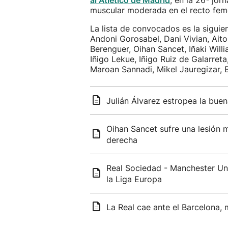
al Atlético de Madrid
, en la 26ª jo
muscular moderada en el recto femo
La lista de convocados es la siguie
Andoni Gorosabel, Dani Vivian, Aito
Berenguer, Oihan Sancet, Iñaki Will
Iñigo Lekue, Iñigo Ruiz de Galarret
Maroan Sannadi, Mikel Jauregizar,
Julián Álvarez estropea la buen
Oihan Sancet sufre una lesión 
derecha
Real Sociedad - Manchester Unit
la Liga Europa
La Real cae ante el Barcelona,