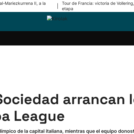
l-Mariezkurrena II, a la
Tour de Francia: victoria de Vollering,
|
etapa
ri-
Balonmano
Kirolak
Atletismo
Carreras
Más
olak
360
de
deporte
Equipos
montaña
kolaritza
Competiciones
En
ri-
directo
otzea
Vídeos
ol Herri
por
atira
deporte
 Sociedad arrancan 
opa League
límpico de la capital italiana, mientras que el equipo donost