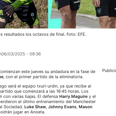
s resultados los octavos de final. Foto: EFE.
n
06/03/2025 - 09:36
Public
omienzan este jueves su andadura en la fase de
ue
, con el primer partido de la eliminatoria.
uego será el equipo txuri-urdin, ya que recibe al
partido que comenzará a las 18:45 horas. Los
n con varias bajas. El defensa
Harry Maguire
y el
erdieron el último entrenamiento del Manchester
eal Sociedad.
Luke Shaw
,
Johnny Evans
,
Mason
drán jugar en Anoeta.