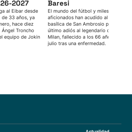
026-2027
Baresi
ega al Eibar desde
El mundo del fútbol y miles de
, de 33 años, ya
aficionados han acudido al funeral en
mero, hace diez
basílica de San Ambrosio para dar el
 Ángel Troncho
último adiós al legendario capitán del
el equipo de Jokin
Milan, fallecido a los 66 años el 31 de
julio tras una enfermedad.
Actualidad