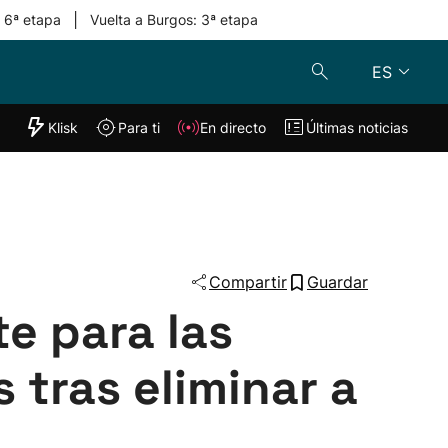
|
: 6ª etapa
Vuelta a Burgos: 3ª etapa
ES
"Helmuga"
Klisk
Para ti
En directo
Últimas noticias
Klisk
En directo
s
Para ti
Lo último
Compartir
Guardar
te para las
 tras eliminar a