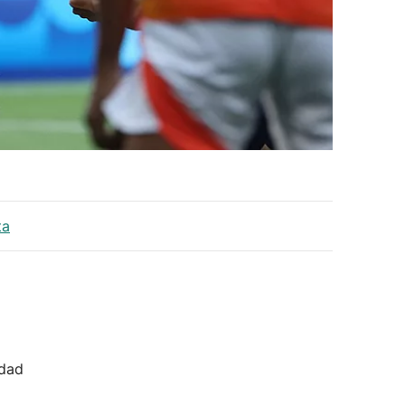
ta
idad