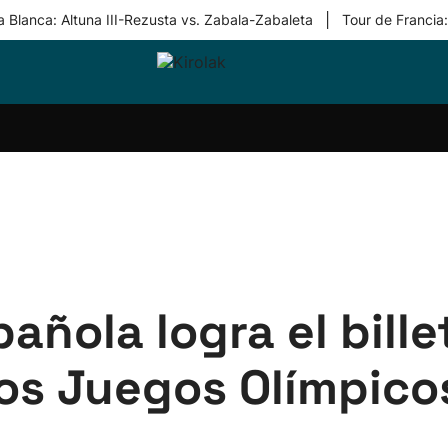
|
 Blanca: Altuna III-Rezusta vs. Zabala-Zabaleta
Tour de Francia
ri-
Balonmano
Kirolak
Atletismo
Carreras
Más
olak
360
de
deporte
Equipos
montaña
kolaritza
Competiciones
En
ri-
directo
otzea
Vídeos
ol Herri
por
atira
deporte
añola logra el bille
los Juegos Olímpicos