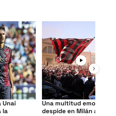
a Unai
Una multitud emociona
 la
despide en Milán a Fran