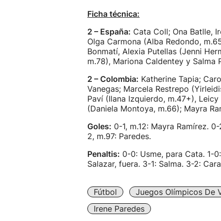
Ficha técnica:
2 – España:
Cata Coll; Ona Batlle, I
Olga Carmona (Alba Redondo, m.65); 
Bonmatí, Alexia Putellas (Jenni Her
m.78), Mariona Caldentey y Salma P
2 – Colombia:
Katherine Tapia; Carol
Vanegas; Marcela Restrepo (Yirleid
Paví (Ilana Izquierdo, m.47+), Leic
(Daniela Montoya, m.66); Mayra Ram
Goles:
0-1, m.12: Mayra Ramírez. 0-
2, m.97: Paredes.
Penaltis:
0-0: Usme, para Cata. 1-0:
Salazar, fuera. 3-1: Salma. 3-2: Cara
Fútbol
Juegos Olímpicos De 
Irene Paredes