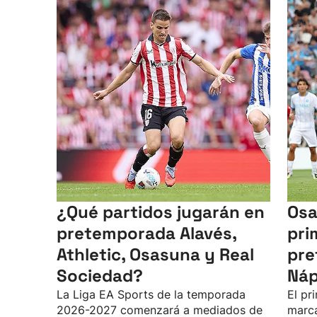
¿Qué partidos jugarán en
Osa
pretemporada Alavés,
pri
Athletic, Osasuna y Real
pre
Sociedad?
Náp
La Liga EA Sports de la temporada
El pr
2026-2027 comenzará a mediados de
marca