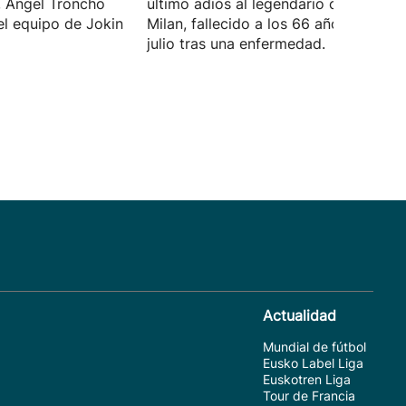
 Ángel Troncho
último adiós al legendario capitán del
el equipo de Jokin
Milan, fallecido a los 66 años el 31 de
julio tras una enfermedad.
Actualidad
Mundial de fútbol
Eusko Label Liga
Euskotren Liga
Tour de Francia