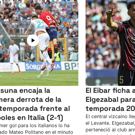
suna encaja la
El Eibar ficha 
mera derrota de la
Elgezabal para
temporada frente al
temporada 2
oles en Italia (2-1)
El central vizcaíno ll
el Levante. Elgezabal
imer gol para los italianos lo ha
perteneció al club ar
do Mateo Politano en el minuto