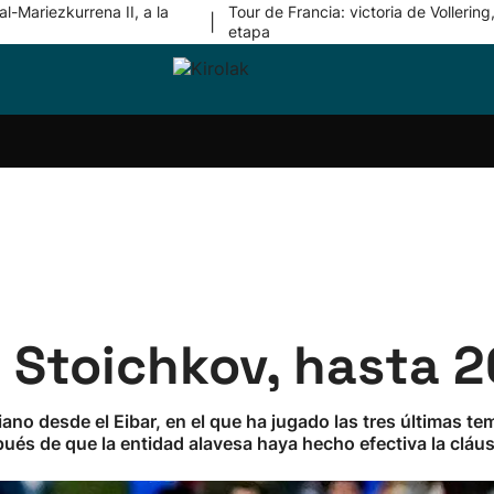
l-Mariezkurrena II, a la
Tour de Francia: victoria de Vollering,
|
etapa
ri-
Balonmano
Kirolak
Atletismo
Carreras
Más
olak
360
de
deporte
Equipos
montaña
kolaritza
Competiciones
En
ri-
directo
otzea
Vídeos
ol Herri
por
atira
deporte
a Stoichkov, hasta 
riano desde el Eibar, en el que ha jugado las tres últimas
ués de que la entidad alavesa haya hecho efectiva la cláus