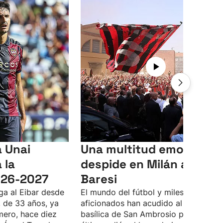
a Unai
Una multitud emociona
 la
despide en Milán a Fran
026-2027
Baresi
ega al Eibar desde
El mundo del fútbol y miles de
, de 33 años, ya
aficionados han acudido al funeral en
mero, hace diez
basílica de San Ambrosio para dar el