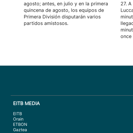
agosto; antes, en julio y en la primera
27. A
quincena de agosto, los equipos de
Lucca
Primera División disputarán varios
minut
partidos amistosos.
llega
minut
once 
EITB MEDIA
EITB
Orain
ETBON
Gaztea