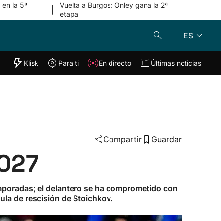
 en la 5ª
Vuelta a Burgos: Onley gana la 2ª
|
etapa
ES
"Helmuga"
Klisk
Para ti
En directo
Últimas noticias
Klisk
En directo
s
Para ti
Lo último
Compartir
Guardar
2027
 temporadas; el delantero se ha comprometido con
ula de rescisión de Stoichkov.