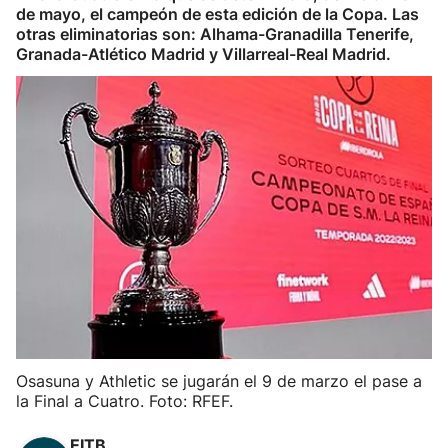
de mayo, el campeón de esta edición de la Copa. Las
Herri-kirolak
otras eliminatorias son: Alhama-Granadilla Tenerife,
Granada-Atlético Madrid y Villarreal-Real Madrid.
Balonmano
Kirolak 360
Atletismo
Carreras de montaña
Más deportes
"Helmuga"
Osasuna y Athletic se jugarán el 9 de marzo el pase a
la Final a Cuatro. Foto: RFEF.
EITB