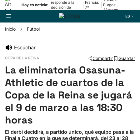
responde a la
Francia:
|
|
Hoy es noticia:
Burgos:
decisión de
7ª
4ª etapa
Oriamendi
etapa
ES
Inicio
Fútbol
Buscador
Escuchar
COPA DE LA REINA
Compartir
Guardar
Fútbol
La eliminatoria Osasuna-
Pelota
Athletic de cuartos de la
Copa de la Reina se jugará
Remo
el 9 de marzo a las 18:30
Baloncesto
horas
Ciclismo
El derbi decidirá, a partido único, qué equipo pasa a la
Final a Cuatro en la que se determinará, del 23 al 28