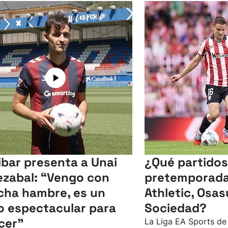
Eibar presenta a Unai
¿Qué partidos
ezabal: “Vengo con
pretemporada
ha hambre, es un
Athletic, Osas
io espectacular para
Sociedad?
cer”
La Liga EA Sports de