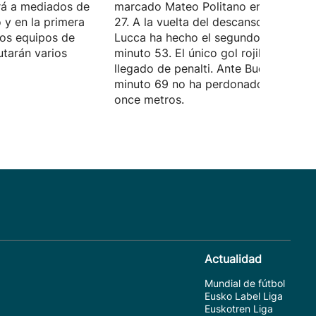
á a mediados de
marcado Mateo Politano en el minuto
o y en la primera
27. A la vuelta del descanso, Lorenzo
los equipos de
Lucca ha hecho el segundo tanto en e
utarán varios
minuto 53. El único gol rojillo ha
llegado de penalti. Ante Budimir en el
minuto 69 no ha perdonado desde lo
once metros.
Actualidad
Mundial de fútbol
Eusko Label Liga
Euskotren Liga