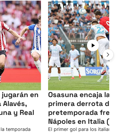
 jugarán en
Osasuna encaja la
 Alavés,
primera derrota de la
una y Real
pretemporada frente al
Nápoles en Italia (2-1)
 la temporada
El primer gol para los italianos lo ha