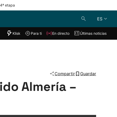
 4ª etapa
ES
"Helmuga"
Klisk
Para ti
En directo
Últimas noticias
Klisk
En directo
s
Para ti
Lo último
Compartir
Guardar
ido Almería –