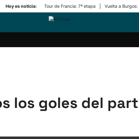
|
Hoy es noticia:
Tour de Francia: 7ª etapa
Vuelta a Burgos:
ri-
Balonmano
Kirolak
Atletismo
Carreras
Más
olak
360
de
deporte
Equipos
montaña
kolaritza
Competiciones
En
ri-
directo
otzea
Vídeos
ol Herri
por
atira
deporte
 los goles del part