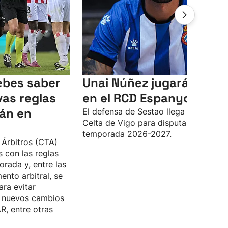
ebes saber
Unai Núñez jugará cedid
vas reglas
en el RCD Espanyol
rán en
El defensa de Sestao llega desde el
Celta de Vigo para disputar la
temporada 2026-2027.
 Árbitros (CTA)
 con las reglas
rada y, entre las
nto arbitral, se
ara evitar
y nuevos cambios
R, entre otras