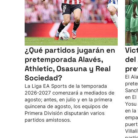
¿Qué partidos jugarán en
Vic
pretemporada Alavés,
del
Athletic, Osasuna y Real
pre
Sociedad?
El Al
prete
La Liga EA Sports de la temporada
Sanch
2026-2027 comenzará a mediados de
en El
agosto; antes, en julio y en la primera
Yosu 
quincena de agosto, los equipos de
en la
Primera División disputarán varios
empat
partidos amistosos.
puert
Villa
parti