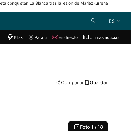
eta conquistan La Blanca tras la lesión de Mariezkurrena
ES
"Helmuga"
Klisk
Para ti
En directo
Últimas noticias
Klisk
En directo
s
Para ti
Lo último
Compartir
Guardar
Foto
1 / 18