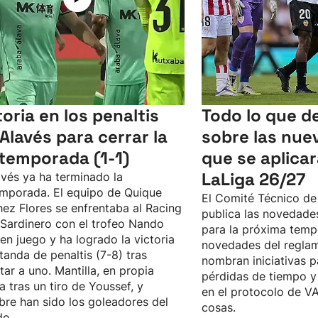
toria en los penaltis
Todo lo que d
 Alavés para cerrar la
sobre las nue
temporada (1-1)
que se aplica
LaLiga 26/27
avés ya ha terminado la
mporada. El equipo de Quique
El Comité Técnico de
ez Flores se enfrentaba al Racing
publica las novedades
 Sardinero con el trofeo Nando
para la próxima tempo
en juego y ha logrado la victoria
novedades del reglame
 tanda de penaltis (7-8) tras
nombran iniciativas p
ar a uno. Mantilla, en propia
pérdidas de tiempo 
a tras un tiro de Youssef, y
en el protocolo de VA
libre han sido los goleadores del
cosas.
do.