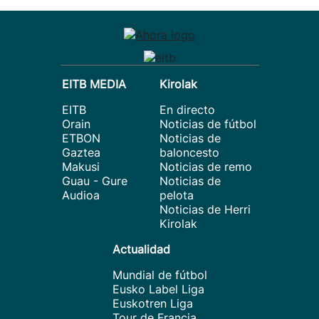
EITB MEDIA
Kirolak
EITB
En directo
Orain
Noticias de fútbol
ETBON
Noticias de
Gaztea
baloncesto
Makusi
Noticias de remo
Guau - Gure
Noticias de
Audioa
pelota
Noticias de Herri
Kirolak
Actualidad
Mundial de fútbol
Eusko Label Liga
Euskotren Liga
Tour de Francia