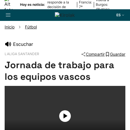
responde a la
Francia:
|
|
Hoy es noticia:
Burgos:
decisión de
7ª
4ª etapa
Oriamendi
etapa
ES
Inicio
Fútbol
Buscador
Escuchar
LALIGA SANTANDER
Compartir
Guardar
Fútbol
Jornada de trabajo para
Pelota
los equipos vascos
Remo
Baloncesto
Ciclismo