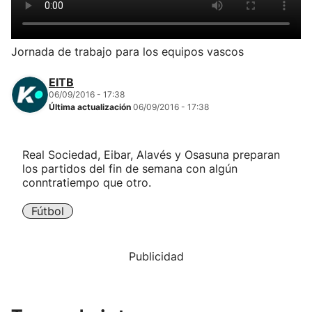
Herri-kirolak
Jornada de trabajo para los equipos vascos
Balonmano
EITB
06/09/2016 - 17:38
Kirolak 360
Última actualización
06/09/2016 - 17:38
Atletismo
Real Sociedad, Eibar, Alavés y Osasuna preparan
los partidos del fin de semana con algún
Carreras de montaña
conntratiempo que otro.
Fútbol
Más deportes
"Helmuga"
Publicidad