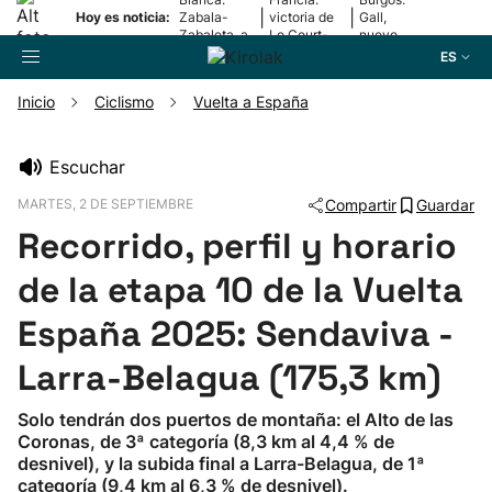
|
|
Hoy es noticia:
Zabala-
victoria de
Gall,
Zabaleta, a
Le Court-
nuevo
la final
Pienaar
líder
ES
Inicio
Ciclismo
Vuelta a España
Buscador
Escuchar
MARTES, 2 DE SEPTIEMBRE
Compartir
Guardar
Fútbol
Recorrido, perfil y horario
Pelota
de la etapa 10 de la Vuelta
España 2025: Sendaviva -
Remo
Larra-Belagua (175,3 km)
Baloncesto
Solo tendrán dos puertos de montaña: el Alto de las
Coronas, de 3ª categoría (8,3 km al 4,4 % de
Ciclismo
desnivel), y la subida final a Larra-Belagua, de 1ª
categoría (9,4 km al 6,3 % de desnivel).