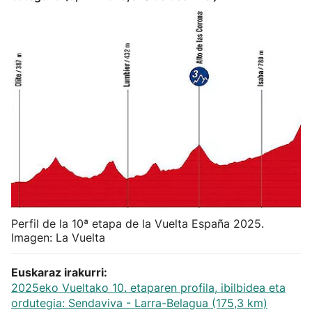
Herri-kirolak
Balonmano
Kirolak 360
Atletismo
Carreras de montaña
Más deportes
Perfil de la 10ª etapa de la Vuelta España 2025.
Imagen: La Vuelta
"Helmuga"
Euskaraz irakurri:
2025eko Vueltako 10. etaparen profila, ibilbidea eta
ordutegia: Sendaviva - Larra-Belagua (175,3 km)