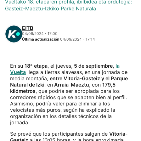
Vueltako 18. etaparen profila, ibilbidea eta ordutegia:
Gasteiz-Maeztu-Izkiko Parke Naturala
EITB
04/09/2024 - 17:00
Última actualización
04/09/2024 - 17:14
En su
18ª etapa
, el jueves,
5 de septiembre
,
la
Vuelta
llega a tierras alavesas, en una jornada de
media montaña,
entre Vitoria-Gasteiz y el Parque
Natural de Izki
, en
Arraia-Maeztu
, con
179,5
kilómetros
, que podría ser apropiada para los
corredores rápidos que se adapten bien al perfil.
Asimismo, podría valer para eliminar a los
velocistas más puros, según ha explicado la
organización en los detalles técnicos de la
jornada.
Se prevé que los participantes salgan de
Vitoria-
Gasteiz
a las 13:05 horas, y la hora aproximada