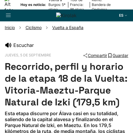
|
|
Hoy es noticia:
Burgos: 5ª
Francia:
Bandera de
etapa
8ª etapa
Ondarroa
ES
Inicio
Ciclismo
Vuelta a España
Buscador
Escuchar
JUEVES, 5 DE SEPTIEMBRE
Compartir
Guardar
Fútbol
Recorrido, perfil y horario
Pelota
de la etapa 18 de la Vuelta:
Vitoria-Maeztu-Parque
Remo
Natural de Izki (179,5 km)
Baloncesto
Esta etapa discurre por Álava casi en su totalidad,
saliendo de la capital alavesa y finalizando en el
Ciclismo
Parque Natural de Izki, en Maeztu. En los 179,5
kilómetros de la ruta, de media montaña, los ciclistas