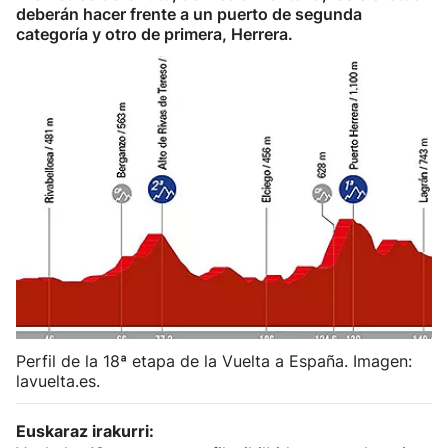
deberán hacer frente a un puerto de segunda
Herri-kirolak
categoría y otro de primera, Herrera.
Balonmano
Kirolak 360
Atletismo
Carreras de montaña
Más deportes
"Helmuga"
Perfil de la 18ª etapa de la Vuelta a España. Imagen:
lavuelta.es.
Euskaraz irakurri: