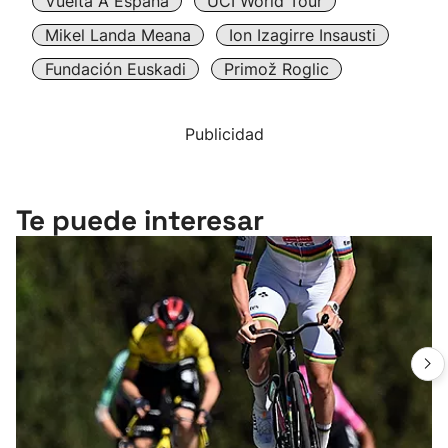
Vuelta A España
UCI World Tour
Mikel Landa Meana
Ion Izagirre Insausti
Fundación Euskadi
Primož Roglic
Publicidad
Te puede interesar