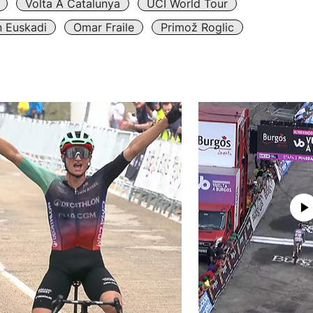
Volta A Catalunya
UCI World Tour
n Euskadi
Omar Fraile
Primož Roglic