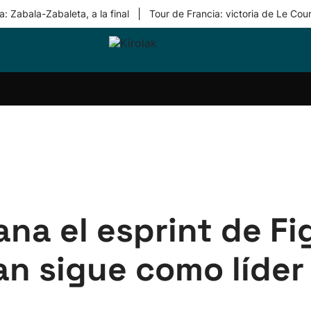
|
: Zabala-Zabaleta, a la final
Tour de Francia: victoria de Le Cou
ri-
Balonmano
Kirolak
Atletismo
Carreras
Más
olak
360
de
deporte
Equipos
montaña
kolaritza
Competiciones
En
ri-
directo
otzea
Vídeos
ol Herri
por
atira
deporte
na el esprint de Fi
 sigue como líder e