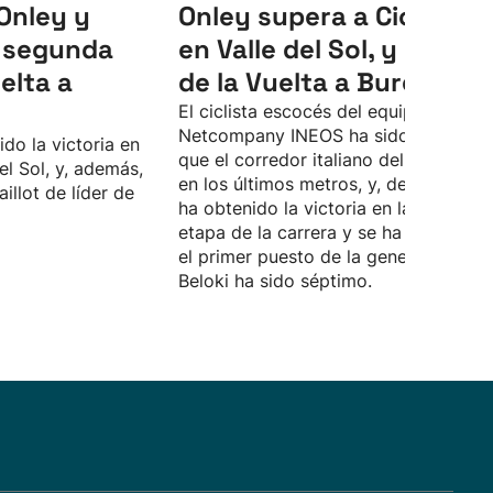
Onley y
Onley supera a Ciccone
a segunda
en Valle del Sol, y es líde
elta a
de la Vuelta a Burgos
El ciclista escocés del equipo
Netcompany INEOS ha sido más rápi
do la victoria en
que el corredor italiano del Lidl-Trek,
el Sol, y, además,
en los últimos metros, y, de esta form
illot de líder de
ha obtenido la victoria en la segunda
etapa de la carrera y se ha situado e
el primer puesto de la general. Marke
Beloki ha sido séptimo.