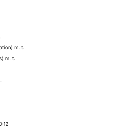
.
tion) m. t.
) m. t.
.
0:12