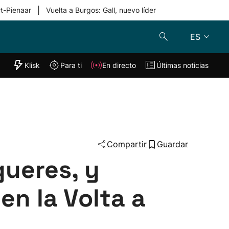
|
rt-Pienaar
Vuelta a Burgos: Gall, nuevo líder
ES
"Helmuga"
Klisk
Para ti
En directo
Últimas noticias
Klisk
En directo
s
Para ti
Lo último
Compartir
Guardar
gueres, y
n la Volta a