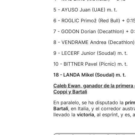
5 - AYUSO Juan (UAE) m. t.
6 - ROGLIC Primož (Red Bull) + 0:1
7 - GODON Dorian (Decathlon) + 0:
8 - VENDRAME Andrea (Decathlon) 
9 - LECERF Junior (Soudal) m. t.
10 - BITTNER Pavel (Picnic) m. t.
18 - LANDA Mikel (Soudal) m. t.
Caleb Ewan, ganador de la primera e
Coppi y Bartali
En paralelo, se ha disputado la
prim
Bartali
, en Italia, y el corredor aust
llevado la
victoria
, al esprint, y es, 