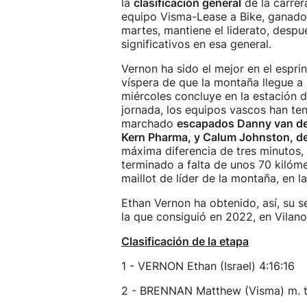
la
clasificación general
de la carrer
equipo Visma-Lease a Bike, ganador
martes, mantiene el liderato, desp
significativos en esa general.
Vernon ha sido el mejor en el espri
víspera de que la montaña llegue a l
miércoles concluye en la estación d
jornada, los equipos vascos han te
marchado
escapados Danny van der 
Kern Pharma, y Calum Johnston, de
máxima diferencia de tres minutos, 
terminado a falta de unos 70 kilómet
maillot de líder de la montaña, en la
Ethan Vernon ha obtenido, así, su s
la que consiguió en 2022, en Vilanov
Clasificación de la etapa
1 - VERNON Ethan (Israel) 4:16:16
2 - BRENNAN Matthew (Visma) m. t