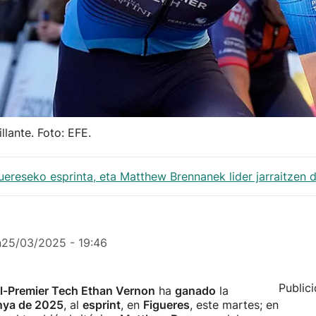
lante. Foto: EFE.
ereseko esprinta, eta Matthew Brennanek lider jarraitzen d
n
25/03/2025 - 19:46
Public
el-Premier Tech Ethan Vernon
ha
ganado
la
unya de 2025
, al
esprint
, en
Figueres
, este martes; en