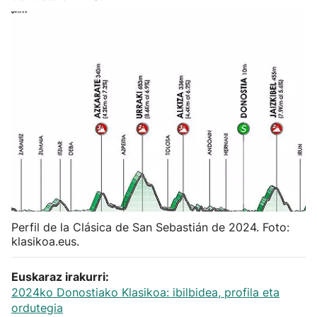
Herri-kirolak
Balonmano
Kirolak 360
Atletismo
Carreras de montaña
Más deportes
Perfil de la Clásica de San Sebastián de 2024. Foto:
klasikoa.eus.
"Helmuga"
Euskaraz irakurri:
2024ko Donostiako Klasikoa: ibilbidea, profila eta
ordutegia