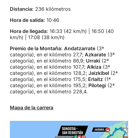
Distancia:
236 kilómetros
Hora de salida:
10:46
Hora de llegada:
16:33 (42 km/h) | 16:50 (40
km/h) | 17:08 (38 km/h)
Premio de la Montaña:
Andatzarrate
(3ª
categoría), en el kilómetro 27,7;
Azkarate
(3ª
categoría), en el kilómetro 86,9;
Urraki
(2ª
categoría), en el kilómetro 107,7;
Alkiza
(3ª
categoría), en el kilómetro 128,2;
Jaizkibel
(2ª
categoría), en el kilómetro 175,5;
Erlaitz
(1ª
categoría), en el kilómetro 195,2;
Pilotegi
(2ª
categoría), en el kilómetro 228,4.
Mapa de la carrera