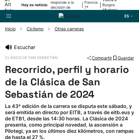
responde a la
Francia:
|
|
Hoy es noticia:
Burgos:
decisión de
7ª
4ª etapa
Oriamendi
etapa
ES
Inicio
Ciclismo
Otras carreras
Buscador
Escuchar
CLÁSICA DE SAN SEBASTIÁN
Compartir
Guardar
Fútbol
Recorrido, perfil y horario
Pelota
de la Clásica de San
Sebastián de 2024
Remo
La 43ª edición de la carrera se disputa este sábado, y
será emitida en directo por EITB, a través de eitb.eus y
Baloncesto
de ETB1, desde las 14:30 horas. La Clásica de 2024
presenta, como principal novedad, la ascensión a
Ciclismo
Pilotegi, ya en los últimos diez kilómetros, con rampas
de hasta el 27 %.