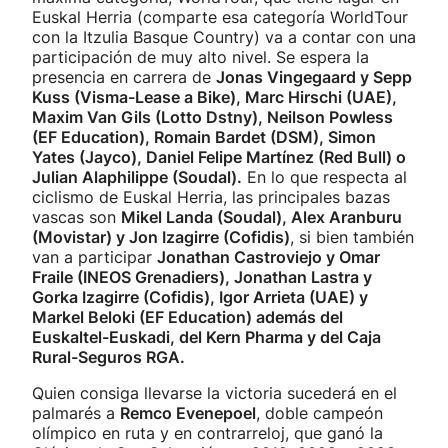
Euskal Herria (comparte esa categoría WorldTour
con la Itzulia Basque Country) va a contar con una
participación de muy alto nivel. Se espera la
presencia en carrera de
Jonas Vingegaard y Sepp
Kuss (Visma-Lease a Bike), Marc Hirschi (UAE),
Maxim Van Gils (Lotto Dstny), Neilson Powless
(EF Education), Romain Bardet (DSM), Simon
Yates (Jayco), Daniel Felipe Martínez (Red Bull) o
Julian Alaphilippe (Soudal).
En lo que respecta al
ciclismo de Euskal Herria, las principales bazas
vascas son
Mikel Landa (Soudal), Alex Aranburu
(Movistar) y Jon Izagirre (Cofidis)
, si bien también
van a participar
Jonathan Castroviejo y Omar
Fraile (INEOS Grenadiers), Jonathan Lastra y
Gorka Izagirre (Cofidis), Igor Arrieta (UAE) y
Markel Beloki (EF Education) además del
Euskaltel-Euskadi, del Kern Pharma y del Caja
Rural-Seguros RGA.
Quien consiga llevarse la victoria sucederá en el
palmarés a
Remco Evenepoel
, doble campeón
olímpico en ruta y en contrarreloj, que ganó la