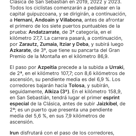
Clásica de San Sebastián en 2019, 2022 y 2023.
Todos los ciclistas comenzarán a pedalear en la
capital guipuzcoana, y se dirigirán, a continuación,
a
Hernani, Andoain y Villabona
, antes de afrontar
el primero de los siete puertos puntuables de la
prueba:
Andatzarrate
, de 3ª categoría, en el
kilómetro 27,7. La carrera pasará, a continuación,
por
Zarautz, Zumaia, Itziar y Deba
, y subirá luego
Azkarate
, de 3º, que tiene su pancarta del Gran
Premio de la Montaña en el kilómetro 86,9.
El paso por
Azpeitia
precede a la subida a
Urraki
,
de 2ª, en el kilómetro 107,7; con 8,6 kilómetros de
ascensión, su pendiente media es del 6,9 %. Los
corredores bajarán hacia
Tolosa
, y subirán,
seguidamente,
Alkiza (3ª)
. En el kilómetro 158,9,
en San Sebastián, tendrá lugar el primer
esprint
especial
de la Clásica, antes de subir
Jaizkibel
, de
2ª; es un puerto que presenta una pendiente
media del 5,6 %, en sus 7,9 kilómetros de
ascensión.
Irun
disfrutará con el paso de los corredores,