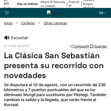
Altuna III-Rezusta
Francia:
|
|
Hoy es noticia:
Burgos:
vs. Zabala-
6ª
3ª etapa
Zabaleta
etapa
ES
Inicio
Ciclismo
Otras carreras
Buscador
Escuchar
EL 10 DE AGOSTO
Compartir
Guardar
Fútbol
La Clásica San Sebastián
Pelota
presenta su recorrido con
novedades
Remo
Se disputará el 10 de agosto, con un recorrido de 236
kilómetros y 7 puertos puntuables del que se ha
Baloncesto
eliminado Murgil para sustituirlo por Pilotegi. También
cambian la salida y la llegada, que serán frente al
Ciclismo
Kursaal.