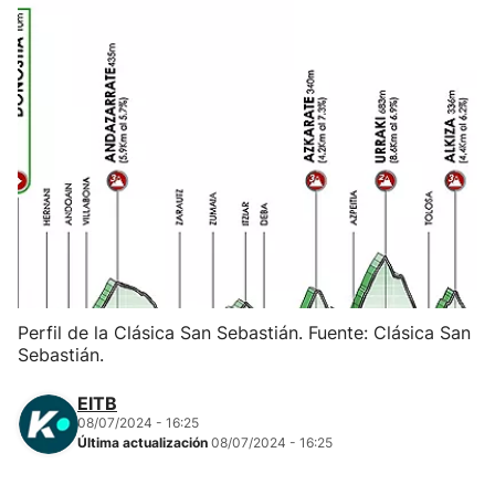
Herri-kirolak
Balonmano
Kirolak 360
Atletismo
Carreras de montaña
Perfil de la Clásica San Sebastián. Fuente: Clásica San
Más deportes
Sebastián.
"Helmuga"
EITB
08/07/2024 - 16:25
Última actualización
08/07/2024 - 16:25